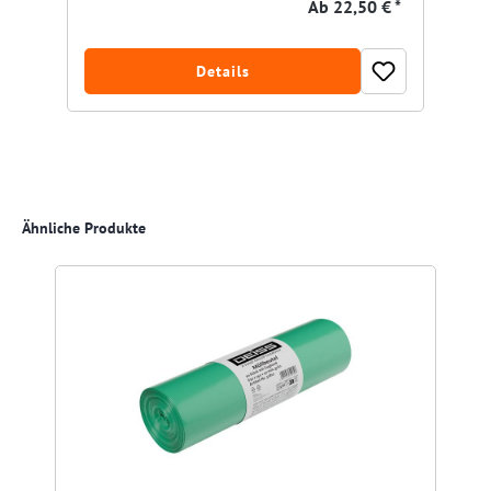
Ab
22,50 € *
Details
Produktgalerie überspringen
Ähnliche Produkte