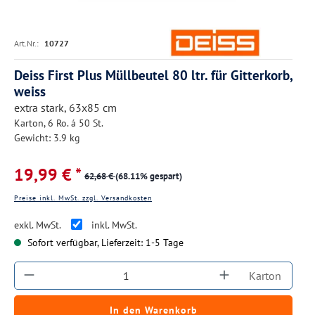
Art.Nr.:
10727
Deiss First Plus Müllbeutel 80 ltr. für Gitterkorb,
weiss
extra stark, 63x85 cm
Karton, 6 Ro. á 50 St.
Gewicht: 3.9 kg
19,99 € *
62,68 €
(68.11% gespart)
Preise inkl. MwSt. zzgl. Versandkosten
exkl. MwSt.
inkl. MwSt.
Sofort verfügbar, Lieferzeit: 1-5 Tage
Produkt Anzahl: Gib den gewünschten Wert ein
Karton
In den Warenkorb