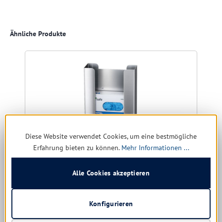
Produktgalerie überspringen
Ähnliche Produkte
Diese Website verwendet Cookies, um eine bestmögliche
Erfahrung bieten zu können.
Mehr Informationen ...
Alle Cookies akzeptieren
msafe Handschuhspender Universal 3-fach aus
Konfigurieren
Edelstahl