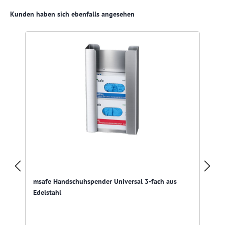
Produktgalerie überspringen
Kunden haben sich ebenfalls angesehen
msafe Handschuhspender Universal 3-fach aus
Edelstahl