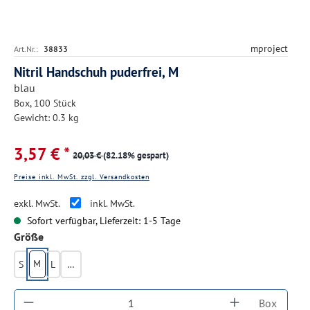
mproject
Art.Nr.:
38833
Nitril Handschuh puderfrei, M
blau
Box, 100 Stück
Gewicht: 0.3 kg
3,57 € *
20,03 €
(82.18% gespart)
Preise inkl. MwSt. zzgl. Versandkosten
exkl. MwSt.
inkl. MwSt.
Sofort verfügbar, Lieferzeit: 1-5 Tage
auswählen
Größe
M
S
L
XL
Produkt Anzahl: Gib den gewünschten Wert ein
Box