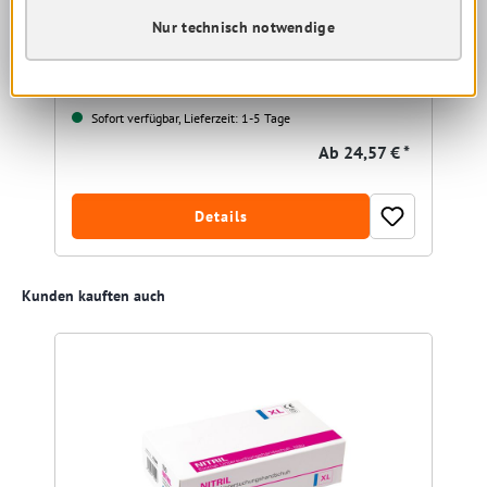
Nur technisch notwendige
Sofort verfügbar, Lieferzeit: 1-5 Tage
Ab
24,57 € *
Details
Produktgalerie überspringen
Kunden kauften auch