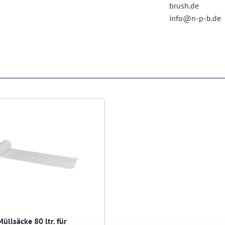
brush.de
info@n-p-b.de
llsäcke 80 ltr. für