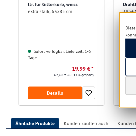
ltr. für Gitterkorb, weiss
Draht
extra stark, 63x85 cm
Diese
könn
Sofort verfügbar, Lieferzeit: 1-5
Sofo
Tage
Tage
19,99 € *
62,68 €
(68.11% gespart)
Details
Ähnliche Produkte
Kunden kauften auch
Kunden h