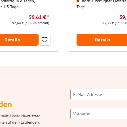
ndfertig in 8 Tagen,
noch 1 verfügbar, Lieferzei
it 1-5 Tage
Tage
59,61 € *
39,
92,64 €
(35.65% gespart)
85,33 €
(53.86%
Details
Details
den
 sein: Unser Newsletter
eile auf dem Laufenden.