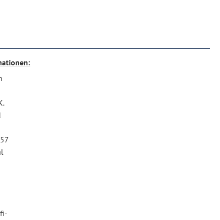
mationen:
h
K.
d
 57
l
fi-