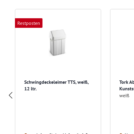
Produktgalerie überspringen
Restposten
Schwingdeckeleimer TTS, weiß,
Tork Ab
12 ltr.
Kunsts
weiß