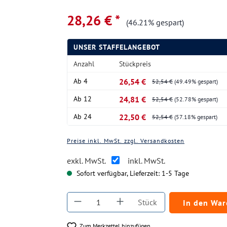
28,26 € *
(46.21% gespart)
UNSER STAFFELANGEBOT
Anzahl
Stückpreis
Ab
4
26,54 €
52,54 €
(49.49% gespart)
Ab
12
24,81 €
52,54 €
(52.78% gespart)
Ab
24
22,50 €
52,54 €
(57.18% gespart)
Preise inkl. MwSt. zzgl. Versandkosten
exkl. MwSt.
inkl. MwSt.
Sofort verfügbar, Lieferzeit: 1-5 Tage
Produkt Anzahl: Gib den gewüns
Stück
In den Wa
Zum Merkzettel hinzufügen