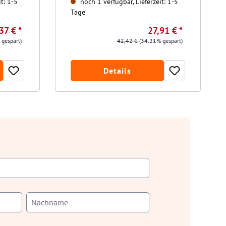
t: 1-5
noch 1 verfügbar, Lieferzeit: 1-5
Tage
37 € *
27,91 € *
 gespart)
42,42 €
(34.21% gespart)
Details