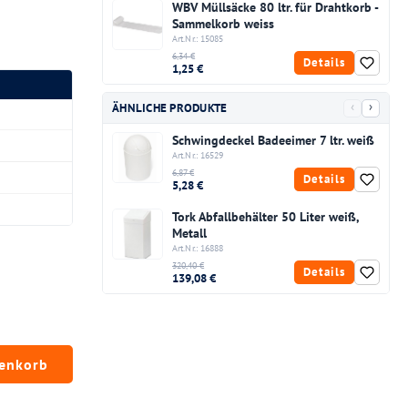
WBV Müllsäcke 80 ltr. für Drahtkorb -
Sammelkorb weiss
Art.Nr.: 15085
6,34 €
Details
1,25 €
‹
›
ÄHNLICHE PRODUKTE
Schwingdeckel Badeeimer 7 ltr. weiß
Art.Nr.: 16529
6,87 €
Details
5,28 €
Tork Abfallbehälter 50 Liter weiß,
Metall
Art.Nr.: 16888
320,40 €
Details
139,08 €
chten Wert ein oder benutze die Schaltfläc
renkorb