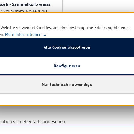
korb - Sammelkorb weiss
385+245x850mm, Rolle á 40 Stück
 Website verwendet Cookies, um eine bestmögliche Erfahrung bieten zu
en.
Mehr Informationen ...
Alle Cookies akzeptieren
rt verfügbar, Lieferzeit: 1-5
Konfigurieren
1,25 € *
6,34 €
(80.28% gespart)
Nur technisch notwendige
Details
aben sich ebenfalls angesehen