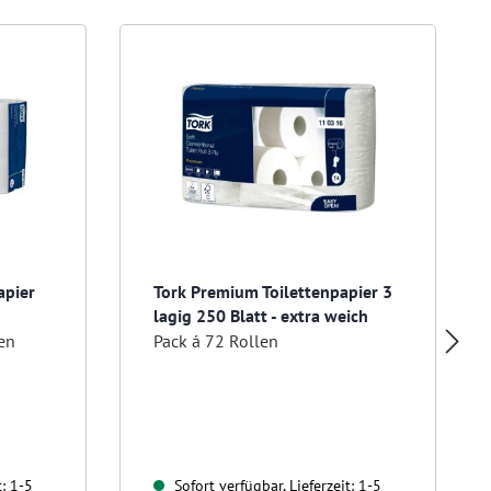
apier
Tork Premium Toilettenpapier 3
lagig 250 Blatt - extra weich
len
Pack á 72 Rollen
t: 1-5
Sofort verfügbar, Lieferzeit: 1-5