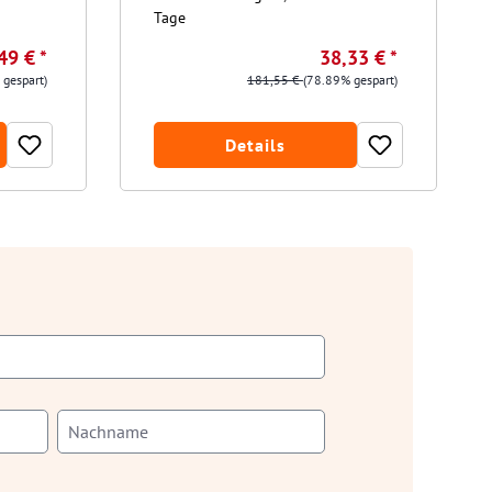
Tage
49 € *
38,33 € *
 gespart)
181,55 €
(78.89% gespart)
Details