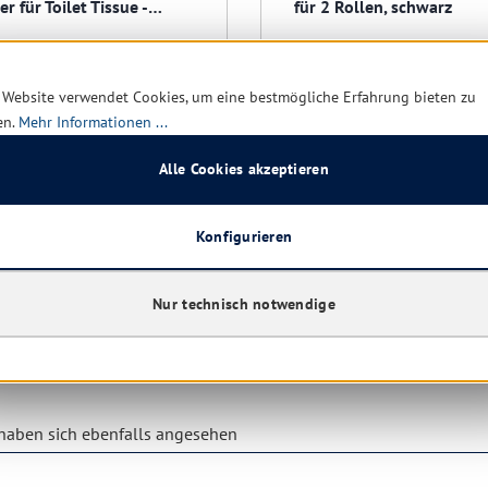
r für Toilet Tissue -
für 2 Rollen, schwarz
ollen
 Website verwendet Cookies, um eine bestmögliche Erfahrung bieten zu
en.
Mehr Informationen ...
Alle Cookies akzeptieren
Sofort verfügbar, Lieferzei
rt verfügbar, Lieferzeit: 1-5
Tage
43,5
Konfigurieren
Ab
14,22 € *
110,68 €
(60.67% 
Nur technisch notwendige
Details
Details
aben sich ebenfalls angesehen