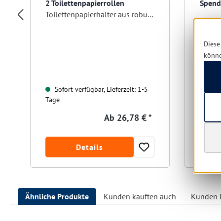
2 Toilettenpapierrollen
Spende
Kleinr
Toilettenpapierhalter aus robustem ABS-Kunststoff, abschließbar, weiß
Diese
könn
Sofort verfügbar, Lieferzeit: 1-5
Sofo
Tage
Tage
Ab
26,78 € *
Details
Ähnliche Produkte
Kunden kauften auch
Kunden h