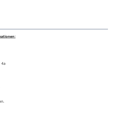
mationen:
g 4a
/
an.