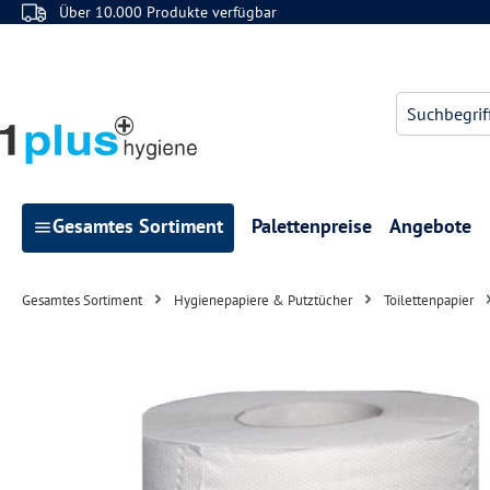
Über 10.000 Produkte verfügbar
 Hauptinhalt springen
Zur Suche springen
Zur Hauptnavigation springen
Gesamtes Sortiment
Palettenpreise
Angebote
Gesamtes Sortiment
Hygienepapiere & Putztücher
Toilettenpapier
Bildergalerie überspringen