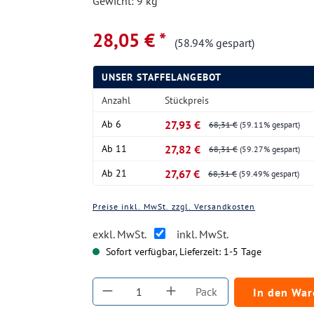
Gewicht: 9 kg
28,05 € *
(58.94% gespart)
UNSER STAFFELANGEBOT
Anzahl
Stückpreis
Ab
6
27,93 €
68,31 €
(59.11% gespart)
Ab
11
27,82 €
68,31 €
(59.27% gespart)
Ab
21
27,67 €
68,31 €
(59.49% gespart)
Preise inkl. MwSt. zzgl. Versandkosten
exkl. MwSt.
inkl. MwSt.
Sofort verfügbar, Lieferzeit: 1-5 Tage
Produkt Anzahl: Gib den gewüns
Pack
In den Wa