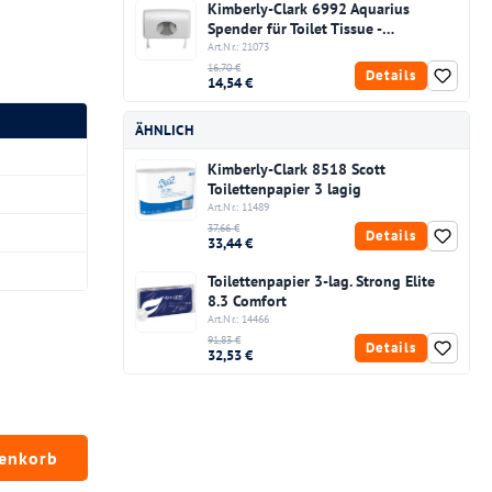
Kimberly-Clark 6992 Aquarius
Spender für Toilet Tissue -
Kleinrollen
Art.Nr.: 21073
16,70 €
Details
14,54 €
ÄHNLICH
Kimberly-Clark 8518 Scott
Toilettenpapier 3 lagig
Art.Nr.: 11489
37,66 €
Details
33,44 €
Toilettenpapier 3-lag. Strong Elite
8.3 Comfort
Art.Nr.: 14466
91,83 €
Details
32,53 €
chten Wert ein oder benutze die Schaltfläc
renkorb