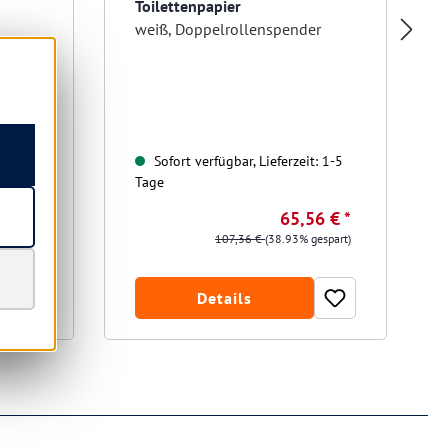
Toilettenpapier
weiß, Doppelrollenspender
t: 1-5
Sofort verfügbar, Lieferzeit: 1-5
Tage
3 € *
65,56 € *
gespart)
107,36 €
(38.93% gespart)
Details