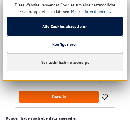
Diese Website verwendet Cookies, um eine bestmögliche
Erfahrung bieten zu können.
Mehr Informationen ...
Nitril Handschuh puderfrei, L
blau
Alle Cookies akzeptieren
Größe:
L
Konfigurieren
Nur technisch notwendige
Sofort verfügbar, Lieferzeit: 1-5 Tage
3,57 € *
20,03 €
(82.18% gespart)
Details
Produktgalerie überspringen
Kunden haben sich ebenfalls angesehen