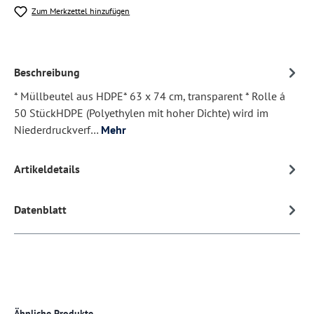
Zum Merkzettel hinzufügen
Beschreibung
* Müllbeutel aus HDPE* 63 x 74 cm, transparent * Rolle á
50 StückHDPE (Polyethylen mit hoher Dichte) wird im
Niederdruckverf…
Mehr
Artikeldetails
Datenblatt
Produktgalerie überspringen
Ähnliche Produkte