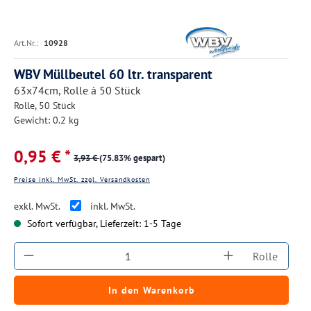
Art.Nr.:
10928
WBV Müllbeutel 60 ltr. transparent
63x74cm, Rolle á 50 Stück
Rolle, 50 Stück
Gewicht: 0.2 kg
0,95 € *
3,93 €
(75.83% gespart)
Preise inkl. MwSt. zzgl. Versandkosten
exkl. MwSt.
inkl. MwSt.
Sofort verfügbar, Lieferzeit: 1-5 Tage
Produkt Anzahl: Gib den gewünschten Wert ein
Rolle
In den Warenkorb