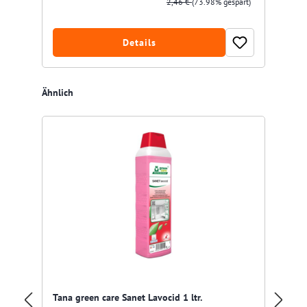
2,46 €
(73.98% gespart)
Details
Produktgalerie überspringen
Ähnlich
Tana green care Sanet Lavocid 1 ltr.
Dr