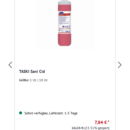
R
TASKI Sani Cid
Größe:
1 ltr. | 10 ltr.
Sofort verfügbar, Lieferzeit: 1-5 Tage
7,84 € *
10,25 €
(23.51% gespart)