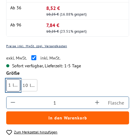
8,52 €
Ab
36
10,25 €
(16.88% gespart)
7,84 €
Ab
96
10,25 €
(23.51% gespart)
Preise inkl. MwSt. zzgl. Versandkosten
exkl. MwSt.
inkl. MwSt.
Sofort verfügbar, Lieferzeit: 1-5 Tage
auswählen
Größe
1 ltr.
10 ltr.
Produkt Anzahl: Gib den gewünschten Wert ein
Flasche
In den Warenkorb
Zum Merkzettel hinzufügen