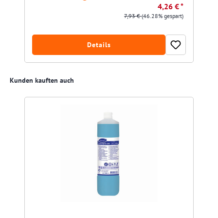
4,26 € *
7,93 €
(46.28% gespart)
Details
Produktgalerie überspringen
Kunden kauften auch