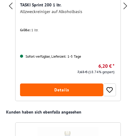
TASKI Sprint 200 1 ltr.
Allzweckreiniger auf Alkoholbasis
Größe:
1 ltr.
Sofort verfügbar, Lieferzeit: 1-5 Tage
6,20 € *
7,63 €
(18.74% gespart)
Details
Produktgalerie überspringen
Kunden haben sich ebenfalls angesehen