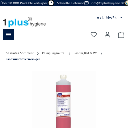
Über 10.000 Produkte verfügbar
Schnelle Lieferung
info@1plushygiene.de
Zum Hauptinhalt springen
inkl. MwSt.
Du hast 0 Prod
Gesamtes Sortiment
Reinigungsmittel
Sanitär, Bad & WC
Sanitärunterhaltsreiniger
Bildergalerie überspringen