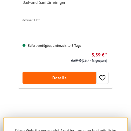
Bad-und Sanitärreiniger
ök
Größe:
1 ltr.
Sofort verfügbar, Lieferzeit: 1-5 Tage
5,59 € *
6,69 €
(16.44% gespart)
Details
Produktgalerie überspringen
Ähnliche Produkte
Diese Website verwendet Cookies, um eine bestmögliche