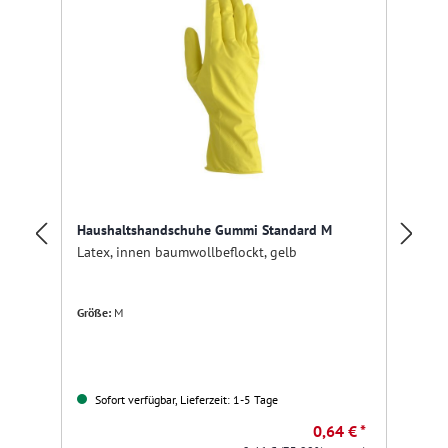
Haushaltshandschuhe Gummi Standard M
Pu
Latex, innen baumwollbeflockt, gelb
15
Größe:
M
Fa
Sofort verfügbar, Lieferzeit: 1-5 Tage
0,64 € *