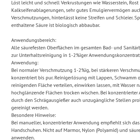
Löst leicht und schnell Verkrustungen wie Wasserstein, Rost
Kalkseifenablagerungen, sehr gutes Emulgiervermögen auch
Verschmutzungen, hinterlässt keine Streifen und Schleier. S
enthaltene Säure ist biologisch abbaubar.
Anwendungsbereich:
Alle säurefesten Oberflächen im gesamten Bad- und Sanitär
zur Unterhaltsreinigung in 1-2%iger Anwendungskonzentrati
Anwendung:
Bei normaler Verschmutzung 1-2%ig, bei stärkeren Verschm
konzentriert bis pur. Reinigerlösung mit Lappen, Schwamm o
reinigenden Fläche verteilen, einwirken lassen, mit Wasser 
hochglänzende Flächen trocken wischen. Bei konzentriert
durch den Schrägausgießer auch unzugängliche Stellen pr
gereinigt werden.
Besondere Hinweise:
Bei manueller, konzentrierter Anwendung empfiehlt sich da
Handschuhen. Nicht auf Marmor, Nylon (Polyamid) und säur
anwenden.