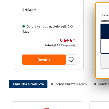
Farbe:
Größe:
M
Diese
könn
Sofort verfügbar, Lieferzeit: 1-5
Sofo
Tage
Tage
0,64 € *
2,46 €
(73.98% gespart)
Details
Ähnliche Produkte
Kunden kauften auch
Kunden h
Produktgalerie überspringen