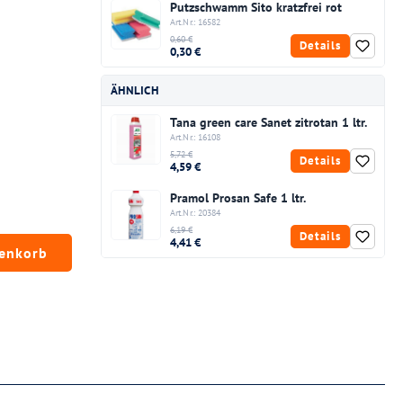
Putzschwamm Sito kratzfrei rot
Art.Nr.: 16582
0,60 €
Details
0,30 €
ÄHNLICH
Tana green care Sanet zitrotan 1 ltr.
Art.Nr.: 16108
5,72 €
Details
4,59 €
Pramol Prosan Safe 1 ltr.
Art.Nr.: 20384
6,19 €
Details
4,41 €
chten Wert ein oder benutze die Schaltfläc
renkorb