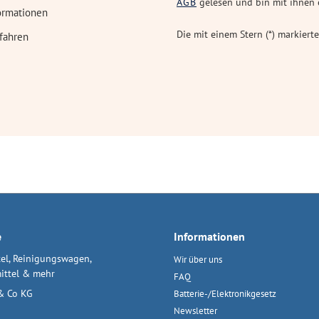
AGB
gelesen und bin mit ihnen 
ormationen
Die mit einem Stern (*) markierte
fahren
e
Informationen
el, Reinigungswagen,
Wir über uns
ittel & mehr
FAQ
& Co KG
Batterie-/Elektronikgesetz
Newsletter