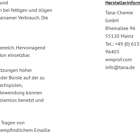
 und
Herstellerinfor
 bei fettigen und öligen
Tana-Chemie
parsamer Verbrauch. Die
GmbH
Rheinallee 96
55120 Mainz
Tel.: +49 (0) 61
bereich. Hervorragend
96403
on einsetzbar.
wmprof.com
info@tana.de
utzungen höher
der Bürste auf der zu
nachspülen,
er Anwendung können
oblemlos benetzt und
s Tragen von
eempfindlichem Emaille