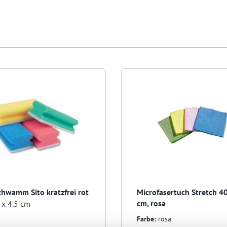
chwamm Sito kratzfrei rot
Microfasertuch Stretch 4
cm, rosa
 x 4.5 cm
Farbe:
rosa