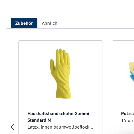
Zubehör
Ähnlich
Produktgalerie überspringen
Haushaltshandschuhe Gummi
Putzs
Standard M
15 x 7
Latex, innen baumwollbeflockt, gelb