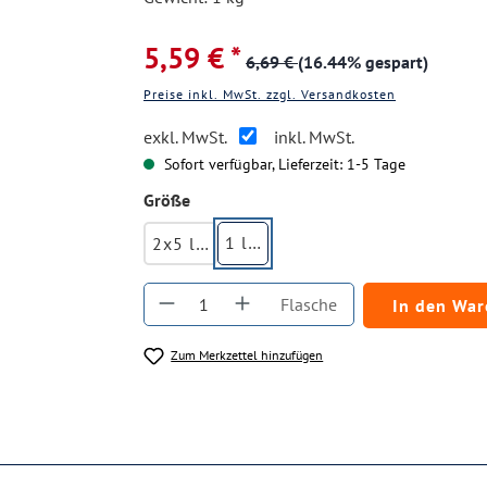
5,59 € *
6,69 €
(16.44% gespart)
Preise inkl. MwSt. zzgl. Versandkosten
exkl. MwSt.
inkl. MwSt.
Sofort verfügbar, Lieferzeit: 1-5 Tage
auswählen
Größe
1 ltr.
2x5 ltr.
Produkt Anzahl: Gib den gewüns
Flasche
In den Wa
Zum Merkzettel hinzufügen