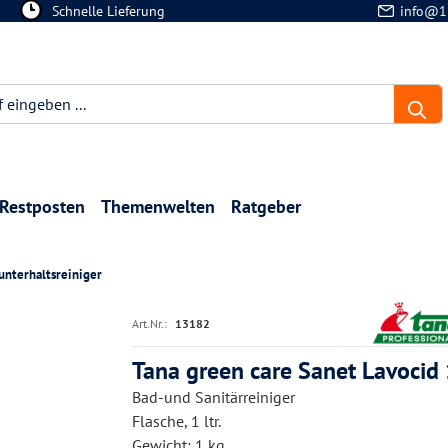
Schnelle Lieferung
info@1
Restposten
Themenwelten
Ratgeber
unterhaltsreiniger
Art.Nr.:
13182
Tana green care Sanet Lavocid 1
Bad-und Sanitärreiniger
Flasche, 1 ltr.
Gewicht: 1 kg