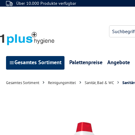
Über 10.000 Produkte verfügbar
 Hauptinhalt springen
Zur Suche springen
Zur Hauptnavigation springen
Gesamtes Sortiment
Palettenpreise
Angebote
Gesamtes Sortiment
Reinigungsmittel
Sanitär, Bad & WC
Sanitär
Bildergalerie überspringen