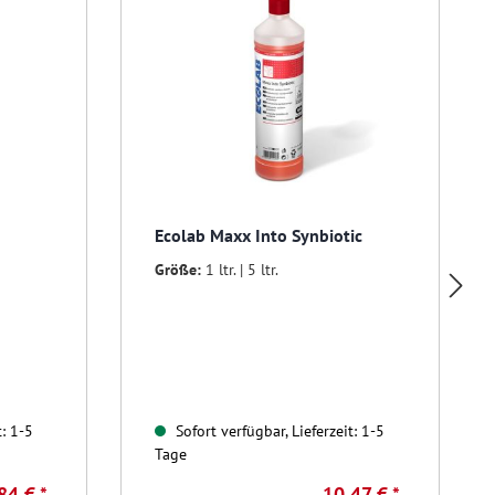
Ecolab Maxx Into Synbiotic
Größe:
1 ltr. | 5 ltr.
t: 1-5
Sofort verfügbar, Lieferzeit: 1-5
Tage
84 € *
10,47 € *