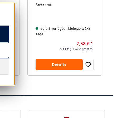
Farbe:
rot
t: 1-5
Sofort verfügbar, Lieferzeit: 1-5
Tage
9 € *
2,38 € *
gespart)
5,11 €
(53.42% gespart)
Details