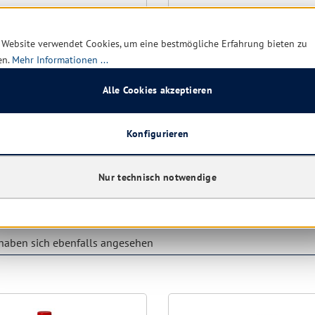
rot
 Website verwendet Cookies, um eine bestmögliche Erfahrung bieten zu
en.
Mehr Informationen ...
rt verfügbar, Lieferzeit: 1-5
Sofort verfügbar, Lieferzei
Alle Cookies akzeptieren
Tage
0,30 € *
0,9
0,60 €
(50% gespart)
4,75 €
(79.16% 
Konfigurieren
Details
Details
Nur technisch notwendige
aben sich ebenfalls angesehen