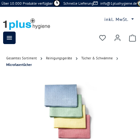
Über 10.000 Produkte verfügbar
Schnelle Lieferung
info@1plushygiene.de
Zum Hauptinhalt springen
inkl. MwSt.
Du hast 0 Prod
Gesamtes Sortiment
Reinigungsgeräte
Tücher & Schwämme
Microfasertücher
Bildergalerie überspringen