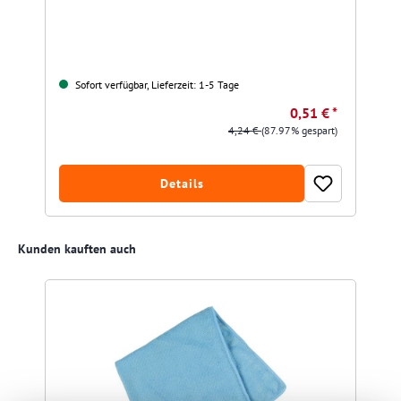
Sofort verfügbar, Lieferzeit: 1-5 Tage
0,51 € *
4,24 €
(87.97% gespart)
Details
Produktgalerie überspringen
Kunden kauften auch