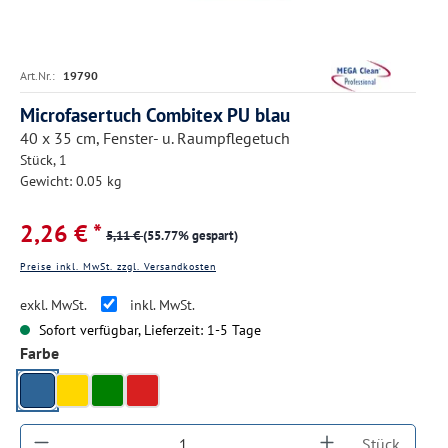
Art.Nr.:
19790
Microfasertuch Combitex PU blau
40 x 35 cm, Fenster- u. Raumpflegetuch
Stück, 1
Gewicht: 0.05 kg
2,26 € *
5,11 €
(55.77% gespart)
Preise inkl. MwSt. zzgl. Versandkosten
exkl. MwSt.
inkl. MwSt.
Sofort verfügbar, Lieferzeit: 1-5 Tage
auswählen
Farbe
blau
gelb
grün
rot
Produkt Anzahl: Gib den gewünschten Wert ein
Stück