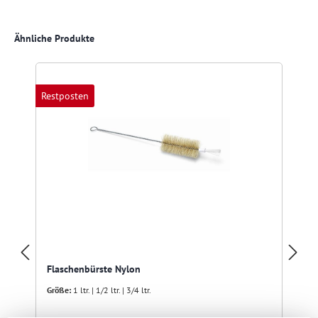
Produktgalerie überspringen
Ähnliche Produkte
Restposten
Flaschenbürste Nylon
Größe:
1 ltr. | 1/2 ltr. | 3/4 ltr.