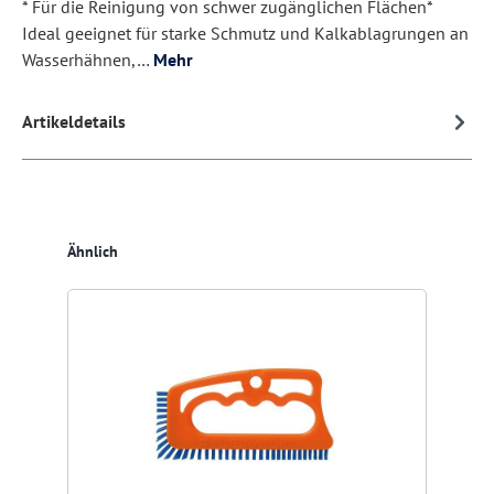
* Für die Reinigung von schwer zugänglichen Flächen*
Ideal geeignet für starke Schmutz und Kalkablagrungen an
Wasserhähnen,…
Mehr
Artikeldetails
Produktgalerie überspringen
Ähnlich