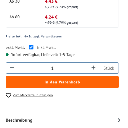
4,43 €
Ab
30
4,70 €
(5.74% gespart)
4,24 €
Ab
60
4,70 €
(9.79% gespart)
Preise inkl. MwSt. zzgl. Versandkosten
exkl. MwSt.
inkl. MwSt.
Sofort verfügbar, Lieferzeit: 1-5 Tage
Produkt Anzahl: Gib den gewünschten Wert ein
Stück
In den Warenkorb
Zum Merkzettel hinzufügen
Beschreibung