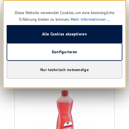
Diese Website verwendet Cookies, um eine bestmögliche
Erfahrung bieten zu können.
Mehr Informationen ...
Versandfertig in 8 Tagen, Lieferzeit 1-5 Tage
1,24 € *
Alle Cookies akzeptieren
1,64 €
(24.39% gespart)
Konfigurieren
Details
Nur technisch notwendige
Produktgalerie überspringen
Kunden kauften auch