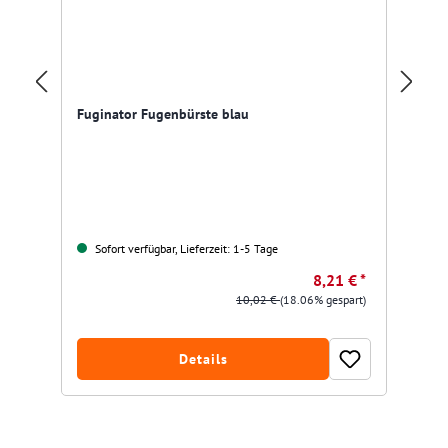
Fuginator Fugenbürste blau
Ac
Sofort verfügbar, Lieferzeit: 1-5 Tage
8,21 € *
10,02 €
(18.06% gespart)
Details