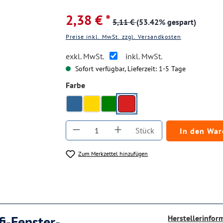
2,38 € *
5,11 €
(53.42% gespart)
Preise inkl. MwSt. zzgl. Versandkosten
exkl. MwSt.
inkl. MwSt.
Sofort verfügbar, Lieferzeit: 1-5 Tage
auswählen
Farbe
rot
blau
gelb
grün
Produkt Anzahl: Gib den gewüns
Stück
In den Wa
Zum Merkzettel hinzufügen
i-Fenster-
Herstellerinfor