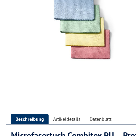
Beschreibung
Artikeldetails
Datenblatt
Microfasertuch Combitex PU – Prof