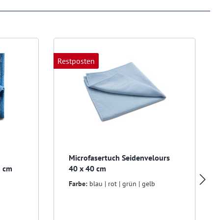
Restposten
Microfasertuch Seidenvelours
8 cm
40 x 40 cm
Farbe:
blau | rot | grün | gelb