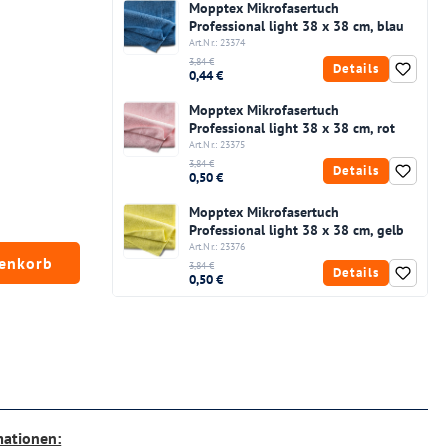
Mopptex Mikrofasertuch
Professional light 38 x 38 cm, blau
Art.Nr.: 23374
3,84 €
Details
0,44 €
Mopptex Mikrofasertuch
Professional light 38 x 38 cm, rot
Art.Nr.: 23375
3,84 €
Details
0,50 €
Mopptex Mikrofasertuch
Professional light 38 x 38 cm, gelb
Art.Nr.: 23376
chten Wert ein oder benutze die Schaltfläc
renkorb
3,84 €
Details
0,50 €
mationen: