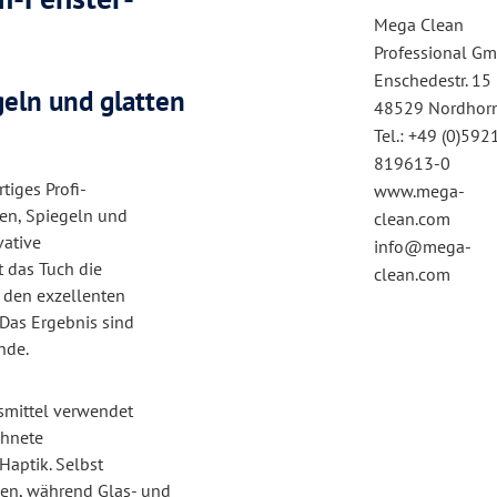
Mega Clean
Professional G
Enschedestr. 15
geln und glatten
48529 Nordhor
Tel.: +49 (0)592
819613-0
tiges Profi-
www.mega-
hen, Spiegeln und
clean.com
vative
info@mega-
 das Tuch die
clean.com
 den exzellenten
Das Ergebnis sind
nde.
smittel verwendet
chnete
aptik. Selbst
n, während Glas- und