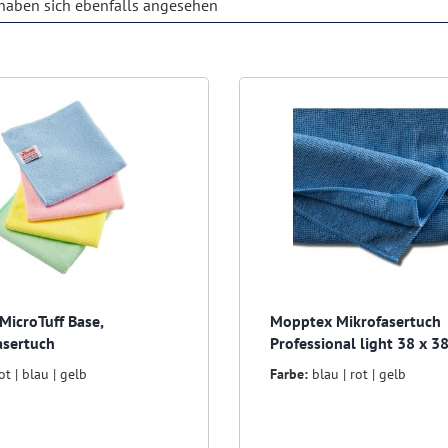
aben sich ebenfalls angesehen
 MicroTuff Base,
Mopptex Mikrofasertuch
asertuch
Professional light 38 x 3
ot | blau | gelb
Farbe:
blau | rot | gelb