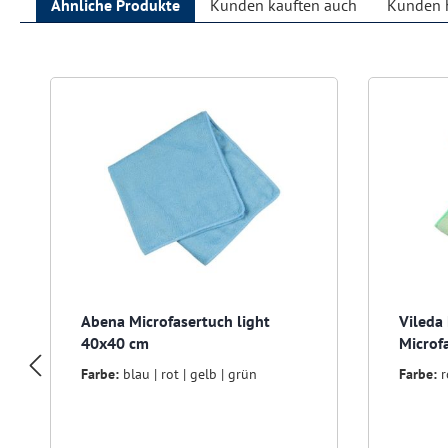
Ähnliche Produkte
Kunden kauften auch
Kunden h
Produktgalerie überspringen
Abena Microfasertuch light
Vileda
40x40 cm
Microf
Farbe:
blau | rot | gelb | grün
Farbe:
r