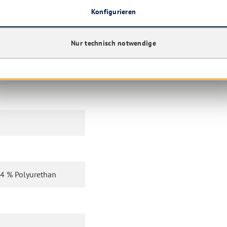
U mit oder ohne
Konfigurieren
 Tuch bei Bedarf bis 95
Nur technisch notwendige
24 % Polyurethan