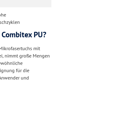
ohe
aschzyklen
 Combitex PU?
Mikrofasertuchs mit
rei, nimmt große Mengen
ewöhnliche
ignung für die
e Anwender und