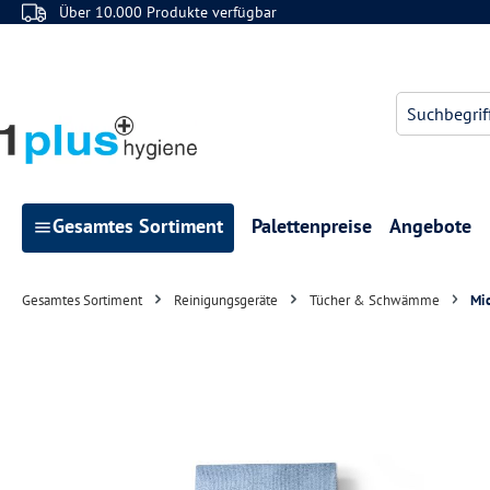
Über 10.000 Produkte verfügbar
 Hauptinhalt springen
Zur Suche springen
Zur Hauptnavigation springen
Gesamtes Sortiment
Palettenpreise
Angebote
Gesamtes Sortiment
Reinigungsgeräte
Tücher & Schwämme
Mi
Bildergalerie überspringen