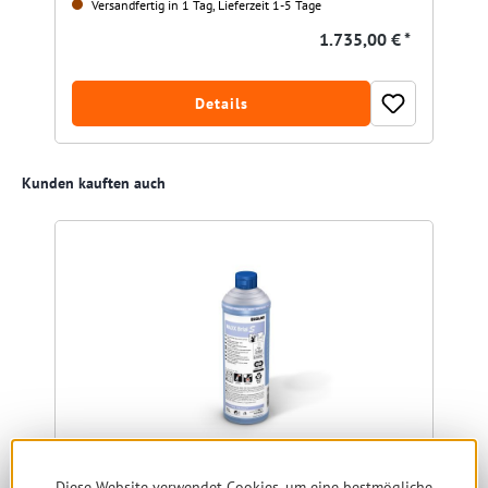
Versandfertig in 1 Tag, Lieferzeit 1-5 Tage
1.735,00 € *
Details
Produktgalerie überspringen
Kunden kauften auch
Diese Website verwendet Cookies, um eine bestmögliche