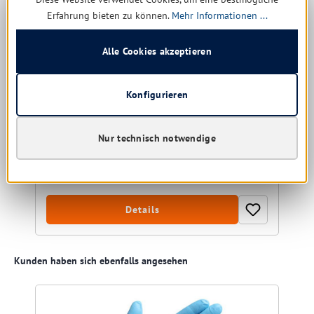
Ecolab Maxx Brial S 1 ltr.
Erfahrung bieten zu können.
Mehr Informationen ...
Ultranetzender Oberflächen- und Glasreiniger
Alle Cookies akzeptieren
Größe:
1 ltr.
Konfigurieren
Sofort verfügbar, Lieferzeit: 1-5 Tage
Nur technisch notwendige
11,44 € *
15,64 €
(26.85% gespart)
Details
Produktgalerie überspringen
Kunden haben sich ebenfalls angesehen