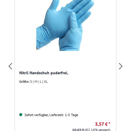
Nitril Handschuh puderfrei,
Größe:
S | M | L | XL
Sofort verfügbar, Lieferzeit: 1-5 Tage
3,57 € *
20,03 €
(82.18% gespart)