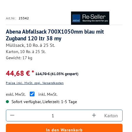
Art.Nr.:
23342
Abena Abfallsack 700X1050mm blau mit
Zugband 120 ltr 38 my
Müllsack, 10 Ro. á 25 St.
Karton, 10 Ro. á 25 St.
Gewicht: 17 kg
44,68 € *
114,70 €
(61.05% gespart)
Preise inkl. MwSt. zzgl. Versandkosten
exkl. MwSt.
inkl. MwSt.
Sofort verfügbar, Lieferzeit: 1-5 Tage
Produkt Anzahl: Gib den gewünschten Wert ein
Karton
In den Warenkorb