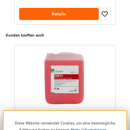
Details
Produktgalerie überspringen
Kunden kauften auch
Diese Website verwendet Cookies, um eine bestmögliche
mclean Sanitärreiniger Fresh SR11 10 ltr.
Erfahrung bieten zu können.
Mehr Informationen ...