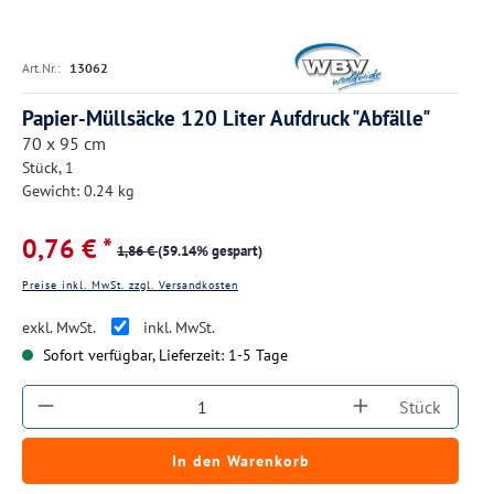
Art.Nr.:
13062
Papier-Müllsäcke 120 Liter Aufdruck "Abfälle"
70 x 95 cm
Stück, 1
Gewicht: 0.24 kg
0,76 € *
1,86 €
(59.14% gespart)
Preise inkl. MwSt. zzgl. Versandkosten
exkl. MwSt.
inkl. MwSt.
Sofort verfügbar, Lieferzeit: 1-5 Tage
Produkt Anzahl: Gib den gewünschten Wert ein
Stück
In den Warenkorb