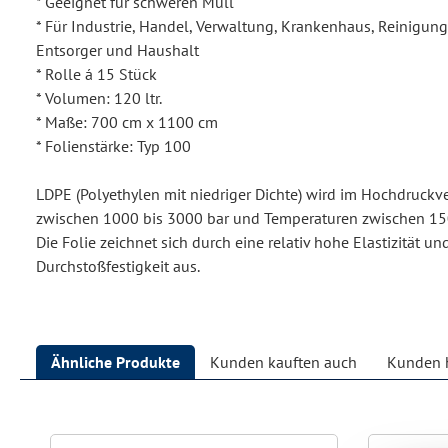
* Geeignet für schweren Müll
* Für Industrie, Handel, Verwaltung, Krankenhaus, Reinigu
Entsorger und Haushalt
* Rolle á 15 Stück
* Volumen: 120 ltr.
* Maße: 700 cm x 1100 cm
* Folienstärke: Typ 100
LDPE (Polyethylen mit niedriger Dichte) wird im Hochdruckv
zwischen 1000 bis 3000 bar und Temperaturen zwischen 150 
Die Folie zeichnet sich durch eine relativ hohe Elastizität u
Durchstoßfestigkeit aus.
Ähnliche Produkte
Kunden kauften auch
Kunden h
Produktgalerie überspringen