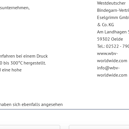
Westdeutscher
ngsunternehmen,
Bindegarn-Vertr
Eselgrimm Gm
& Co. KG
Am Landhagen 
59302 Oelde
Tel.: 02522 - 79
www.wbv-
erfahren bei einem Druck
worldwide.com
bis 300°C hergestellt.
info@wbv-
nd eine hohe
worldwide.com
aben sich ebenfalls angesehen