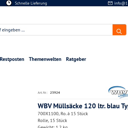
Schnelle Lieferung
info@1
Restposten
Themenwelten
Ratgeber
Art.Nr.:
23924
WBV Müllsäcke 120 ltr. blau T
700X1100, Ro. á 15 Stück
Rolle, 15 Stück
Gewicht: 1.2 kg