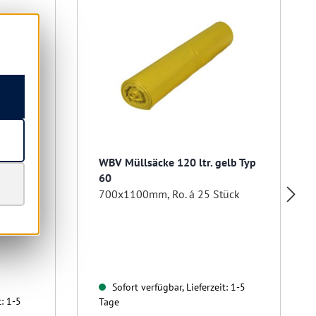
t Typ
WBV Müllsäcke 120 ltr. gelb Typ
60
ück
700x1100mm, Ro. á 25 Stück
Sofort verfügbar, Lieferzeit: 1-5
t: 1-5
Tage