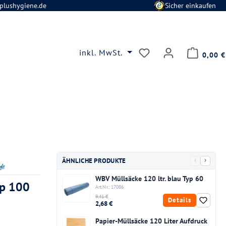
plushygiene.de
Sicher einkaufen
Du hast 0 Produkte
inkl. MwSt.
0,00 €
‹
›
ÄHNLICHE PRODUKTE
WBV Müllsäcke 120 ltr. blau Typ 60
yp 100
Art.Nr.: 17086
9,41 €
Details
2,68 €
Papier-Müllsäcke 120 Liter Aufdruck