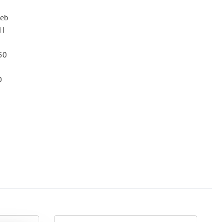
ieb
bH
50
0