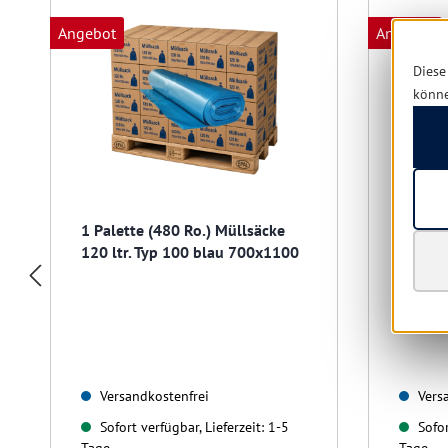
Angebot
Angebot
Diese
könn
1 Palette (480 Ro.) Müllsäcke
1 Pale
120 ltr. Typ 100 blau 700x1100
120 lt
Versandkostenfrei
Versa
Sofort verfügbar, Lieferzeit: 1-5
Sofor