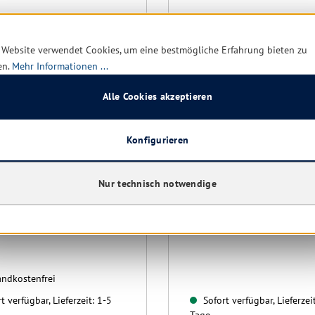
 Website verwendet Cookies, um eine bestmögliche Erfahrung bieten zu
en.
Mehr Informationen ...
Alle Cookies akzeptieren
Konfigurieren
tte (540 Ro.) Müllsäcke
WBV Müllsäcke 120 ltr. ro
r. Typ 60 blau 700x1100
60
Nur technisch notwendige
700X1000, 10 Ro. á 25 St
ndkostenfrei
t verfügbar, Lieferzeit: 1-5
Sofort verfügbar, Lieferzei