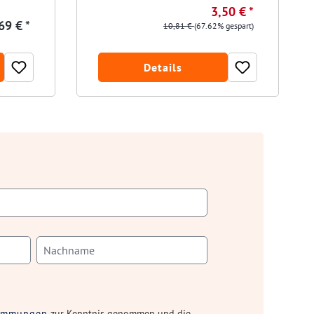
3,50 € *
69 € *
10,81 €
(67.62% gespart)
Details
timmungen
zur Kenntnis genommen und die