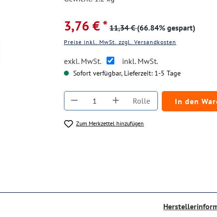
3,76 € *
11,34 €
(66.84% gespart)
Preise inkl. MwSt. zzgl. Versandkosten
exkl. MwSt.
inkl. MwSt.
Sofort verfügbar, Lieferzeit: 1-5 Tage
Produkt Anzahl: Gib den gewüns
Rolle
In den Wa
Zum Merkzettel hinzufügen
Herstellerinfor