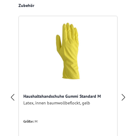
Produktgalerie überspringen
Zubehör
Haushaltshandschuhe Gummi Standard M
Ur
Latex, innen baumwollbeflockt, gelb
Lä
Größe:
M