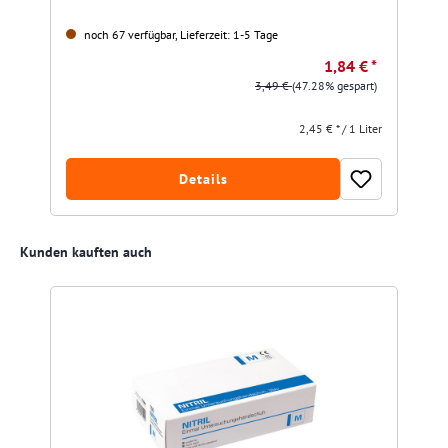
noch 67 verfügbar, Lieferzeit: 1-5 Tage
1,84 € *
3,49 €
(47.28% gespart)
2,45 € * / 1 Liter
Details
Produktgalerie überspringen
Kunden kauften auch