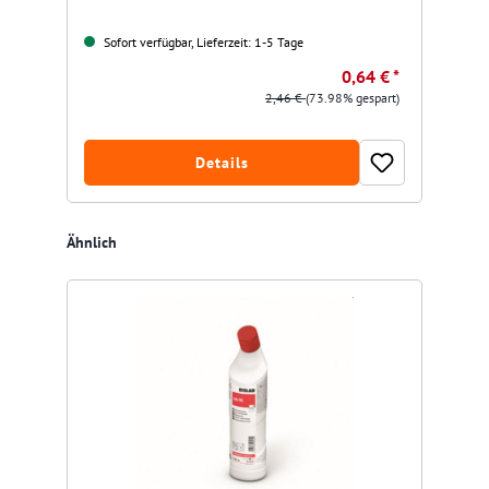
Sofort verfügbar, Lieferzeit: 1-5 Tage
0,64 € *
2,46 €
(73.98% gespart)
Details
Produktgalerie überspringen
Ähnlich