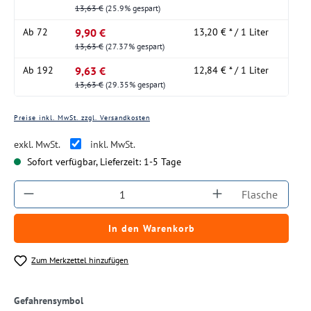
13,63 €
(25.9% gespart)
9,90 €
Ab
72
13,20 € * / 1 Liter
13,63 €
(27.37% gespart)
9,63 €
Ab
192
12,84 € * / 1 Liter
13,63 €
(29.35% gespart)
Preise inkl. MwSt. zzgl. Versandkosten
exkl. MwSt.
inkl. MwSt.
Sofort verfügbar, Lieferzeit: 1-5 Tage
Produkt Anzahl: Gib den gewünschten Wert ein
Flasche
In den Warenkorb
Zum Merkzettel hinzufügen
Gefahrensymbol