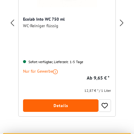
Bu
Ecolab Into WC 750 ml
Vi
WC-Reiniger flüssig
Gr
Sofort verfügbar, Lieferzeit: 1-5 Tage
Nur für Gewerbe
Nu
Ab
9,65 € *
12,87 € * / 1 Liter
Details