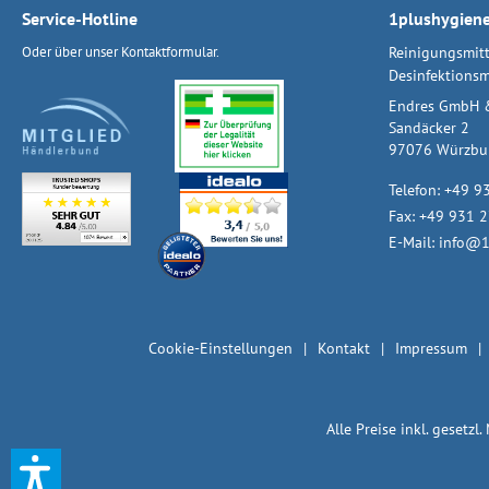
Service-Hotline
1plushygien
Oder über unser
Kontaktformular
.
Reinigungsmitt
Desinfektionsm
Endres GmbH 
Sandäcker 2
97076 Würzbu
Telefon:
+49 9
Fax: +49 931 
E-Mail:
info@1
Cookie-Einstellungen
Kontakt
Impressum
Alle Preise inkl. gesetzl