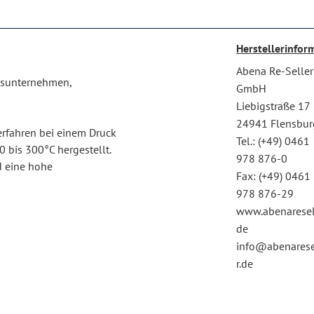
Herstellerinfor
Abena Re-Seller
ngsunternehmen,
GmbH
Liebigstraße 17
24941 Flensbur
erfahren bei einem Druck
Tel.: (+49) 0461
bis 300°C hergestellt.
978 876-0
nd eine hohe
Fax: (+49) 0461
978 876-29
www.abenaresel
de
info@abenarese
r.de