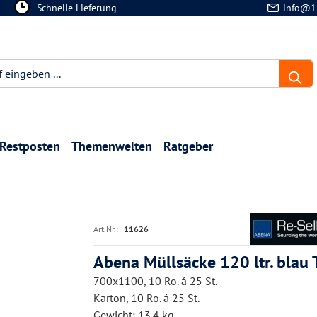
Schnelle Lieferung
info@1
Restposten
Themenwelten
Ratgeber
Art.Nr.:
11626
Abena Müllsäcke 120 ltr. blau 
700x1100, 10 Ro. á 25 St.
Karton, 10 Ro. á 25 St.
Gewicht: 13.4 kg