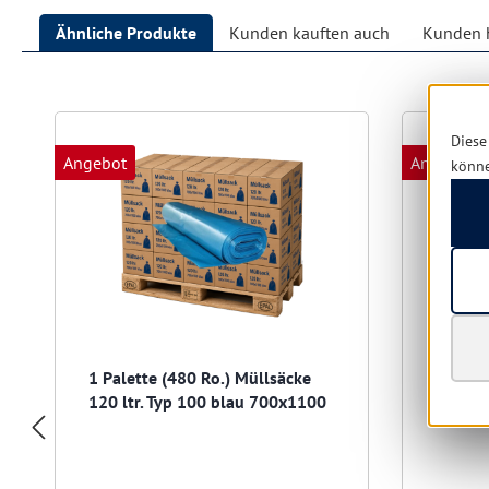
Ähnliche Produkte
Kunden kauften auch
Kunden h
Produktgalerie überspringen
Diese
Angebot
Angebot
könn
1 Palette (480 Ro.) Müllsäcke
1 Pale
120 ltr. Typ 100 blau 700x1100
120 lt