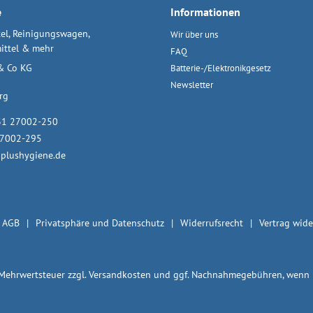
e
Informationen
el, Reinigungswagen,
Wir über uns
ittel & mehr
FAQ
& Co KG
Batterie-/Elektronikgesetz
Newsletter
rg
31 27002-250
27002-295
plushygiene.de
AGB
Privatsphäre und Datenschutz
Widerrufsrecht
Vertrag wide
. Mehrwertsteuer zzgl.
Versandkosten
und ggf. Nachnahmegebühren, wenn n