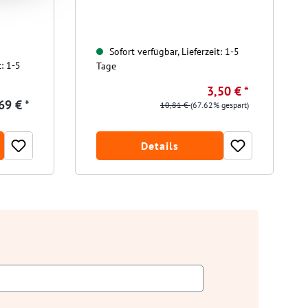
Sofort verfügbar, Lieferzeit: 1-5
t: 1-5
Tage
3,50 € *
69 € *
10,81 €
(67.62% gespart)
Details