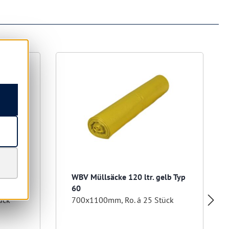
t Typ
WBV Müllsäcke 120 ltr. gelb Typ
60
ück
700x1100mm, Ro. á 25 Stück