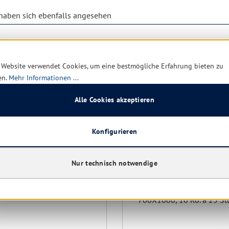
aben sich ebenfalls angesehen
 Website verwendet Cookies, um eine bestmögliche Erfahrung bieten zu
en.
Mehr Informationen ...
Alle Cookies akzeptieren
Konfigurieren
Nur technisch notwendige
tte (540 Ro.) Müllsäcke
WBV Müllsäcke 120 ltr. ro
r. Typ 60 blau 700x1100
60
700X1000, 10 Ro. á 25 St