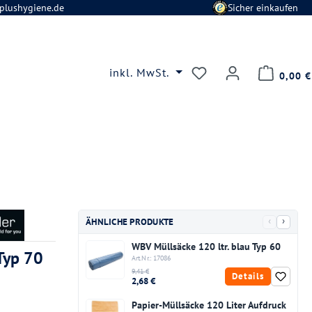
plushygiene.de
Sicher einkaufen
Du hast 0 Produkte
inkl. MwSt.
0,00 €
‹
›
ÄHNLICHE PRODUKTE
WBV Müllsäcke 120 ltr. blau Typ 60
Typ 70
Art.Nr.: 17086
9,41 €
Details
2,68 €
Papier-Müllsäcke 120 Liter Aufdruck