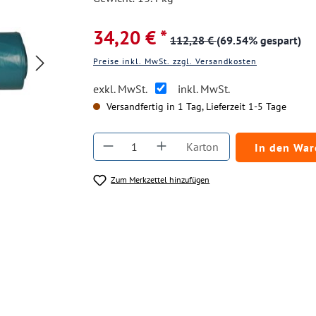
34,20 € *
112,28 €
(69.54% gespart)
Preise inkl. MwSt. zzgl. Versandkosten
exkl. MwSt.
inkl. MwSt.
Versandfertig in 1 Tag, Lieferzeit 1-5 Tage
Produkt Anzahl: Gib den gewüns
Karton
In den Wa
Zum Merkzettel hinzufügen