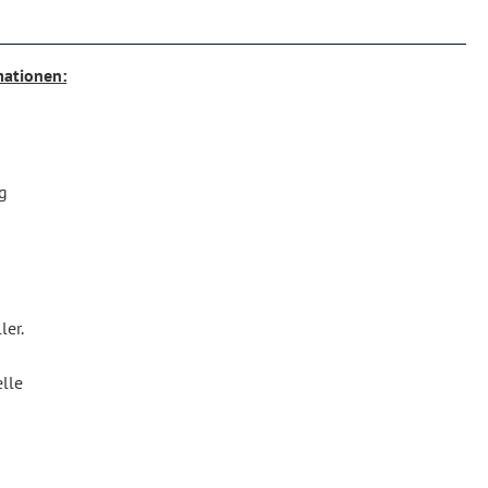
mationen:
g
ler.
lle