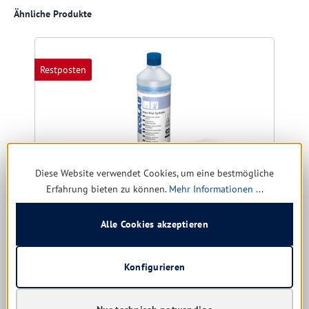
Produktgalerie überspringen
Ähnliche Produkte
Restposten
Diese Website verwendet Cookies, um eine bestmögliche
Erfahrung bieten zu können.
Mehr Informationen ...
Alle Cookies akzeptieren
Ecoalb Maxx Brial Synbiotic
Größe:
1 ltr. | 5 ltr.
Konfigurieren