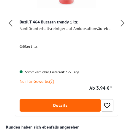
Buzil T 464 Bucasan trendy 1 ltr.
Sanitärunterhaltsreiniger auf Amidosulfonsäurebasis
Größe:
1 ltr.
Sofort verfügbar, Lieferzeit: 1-5 Tage
Nur für Gewerbe
Ab
3,94 € *
Details
Produktgalerie überspringen
Kunden haben sich ebenfalls angesehen