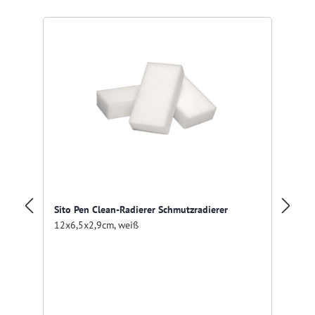
Res
Sito Pen Clean-Radierer Schmutzradierer
Ei
12x6,5x2,9cm, weiß
Fa