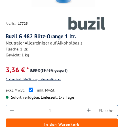
Art.Nr.:
17723
Buzil G 482 Blitz-Orange 1 ltr.
Neutraler Allesreiniger auf Alkoholbasis
Flasche, 1 ltr.
Gewicht: 1 kg
3,36 € *
5,55 €
(39.46% gespart)
Preise inkl. MwSt. zzgl. Versandkosten
exkl. MwSt.
inkl. MwSt.
Sofort verfügbar, Lieferzeit: 1-5 Tage
Produkt Anzahl: Gib den gewünschten Wert ein
Flasche
In den Warenkorb