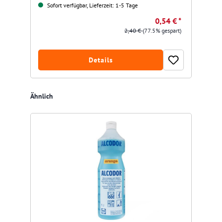
Sofort verfügbar, Lieferzeit: 1-5 Tage
0,54 € *
2,40 €
(77.5% gespart)
Details
Produktgalerie überspringen
Ähnlich