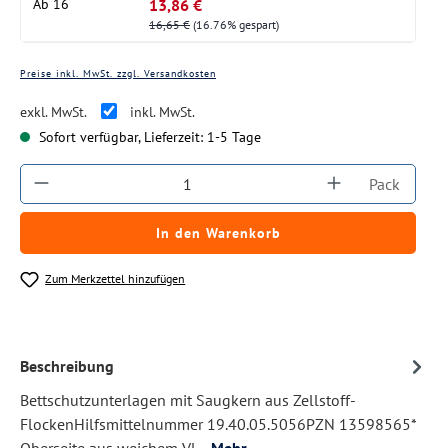
13,86 €
Ab
16
16,65 €
(16.76% gespart)
Preise inkl. MwSt. zzgl. Versandkosten
exkl. MwSt.
inkl. MwSt.
Sofort verfügbar, Lieferzeit: 1-5 Tage
Produkt Anzahl: Gib den gewünschten Wert ein
Pack
In den Warenkorb
Zum Merkzettel hinzufügen
Beschreibung
Bettschutzunterlagen mit Saugkern aus Zellstoff-
FlockenHilfsmittelnummer 19.40.05.5056PZN 13598565*