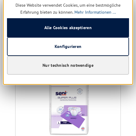
Diese Website verwendet Cookies, um eine bestmögliche
Erfahrung bieten zu können.
Mehr Informationen ...
Sofort verfügbar, Lieferzeit: 1-5 Tage
Ab
4,64 € *
Alle Cookies akzeptieren
Details
Konfigurieren
Produktgalerie überspringen
Kunden kauften auch
Nur technisch notwendige