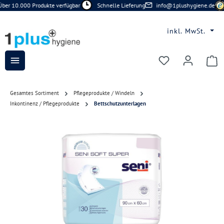
ber 10.000 Produkte verfügbar
Schnelle Lieferung
info@1plushygiene.de
Zum Hauptinhalt springen
inkl. MwSt.
Du hast 0 Prod
Gesamtes Sortiment
Pflegeprodukte / Windeln
Inkontinenz / Pflegeprodukte
Bettschutzunterlagen
Bildergalerie überspringen