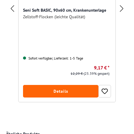
Se
Seni Soft BASIC, 90x60 cm, Krankenunterlage
Zellstoff-Flocken (leichte Qualität)
Kr
be
Sofort verfügbar, Lieferzeit: 1-5 Tage
9,17 € *
12,29 €
(25.39% gespart)
Details
Produktgalerie überspringen
Ähnliche Produkte