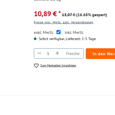
10,89 € *
13,07 €
(16.68% gespart)
Preise inkl. MwSt. zzgl. Versandkosten
exkl. MwSt.
inkl. MwSt.
Sofort verfügbar, Lieferzeit: 1-5 Tage
Produkt Anzahl: Gib den gewüns
Flasche
In den Wa
Zum Merkzettel hinzufügen