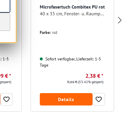
0 x 40
Microfasertuch Combitex PU rot
40 x 35 cm, Fenster- u. Raumpflegetuch
Farbe:
rot
t: 1-5
Sofort verfügbar, Lieferzeit: 1-5
Tage
9 € *
2,38 € *
gespart)
5,11 €
(53.42% gespart)
Details