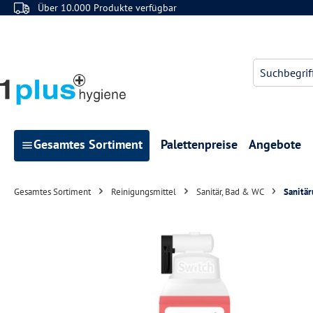
Über 10.000 Produkte verfügbar
 Hauptinhalt springen
Zur Suche springen
Zur Hauptnavigation springen
Gesamtes Sortiment
Palettenpreise
Angebote
Gesamtes Sortiment
Reinigungsmittel
Sanitär, Bad & WC
Sanitär
Bildergalerie überspringen