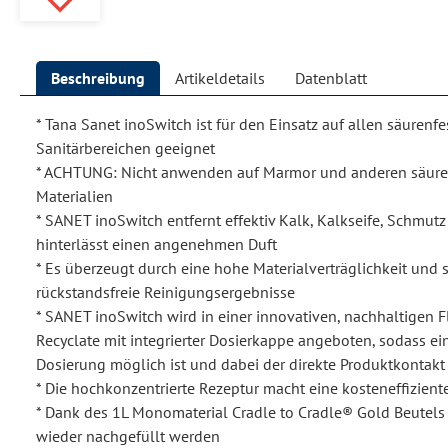
Beschreibung
Artikeldetails
Datenblatt
* Tana Sanet inoSwitch ist für den Einsatz auf allen säurenf
Sanitärbereichen geeignet
* ACHTUNG: Nicht anwenden auf Marmor und anderen säure
Materialien
* SANET inoSwitch entfernt effektiv Kalk, Kalkseife, Schmut
hinterlässt einen angenehmen Duft
* Es überzeugt durch eine hohe Materialverträglichkeit und s
rückstandsfreie Reinigungsergebnisse
* SANET inoSwitch wird in einer innovativen, nachhaltigen 
Recyclate mit integrierter Dosierkappe angeboten, sodass ei
Dosierung möglich ist und dabei der direkte Produktkontakt
* Die hochkonzentrierte Rezeptur macht eine kosteneffizien
* Dank des 1L Monomaterial Cradle to Cradle® Gold Beutels
wieder nachgefüllt werden