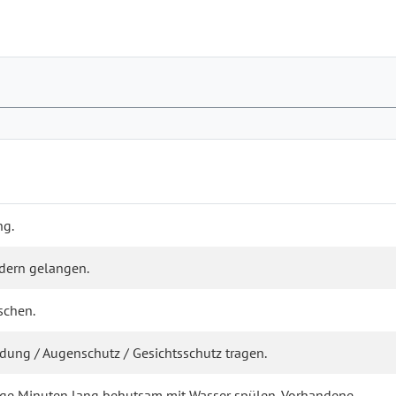
ng.
ndern gelangen.
schen.
ung / Augenschutz / Gesichtsschutz tragen.
nige Minuten lang behutsam mit Wasser spülen. Vorhandene