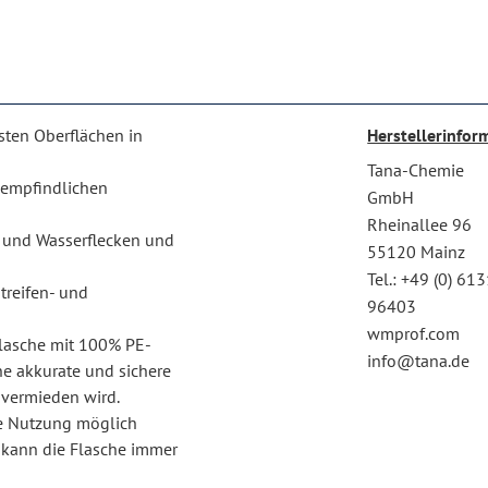
esten Oberflächen in
Herstellerinfor
Tana-Chemie
empfindlichen
GmbH
Rheinallee 96
z und Wasserflecken und
55120 Mainz
Tel.: +49 (0) 61
treifen- und
96403
wmprof.com
Flasche mit 100% PE-
info@tana.de
ne akkurate und sichere
 vermieden wird.
te Nutzung möglich
 kann die Flasche immer