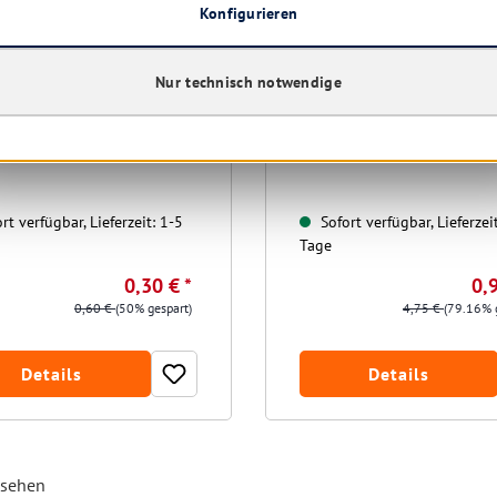
Konfigurieren
chwamm Sito kratzfrei rot
Microfasertuch Stretch 4
cm, rosa
 x 4.5 cm
Nur technisch notwendige
Farbe:
rosa
rot
rt verfügbar, Lieferzeit: 1-5
Sofort verfügbar, Lieferzei
Tage
0,30 € *
0,9
0,60 €
(50% gespart)
4,75 €
(79.16% 
Details
Details
esehen