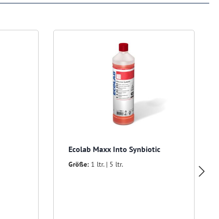
Ecolab Maxx Into Synbiotic
Größe:
1 ltr. | 5 ltr.