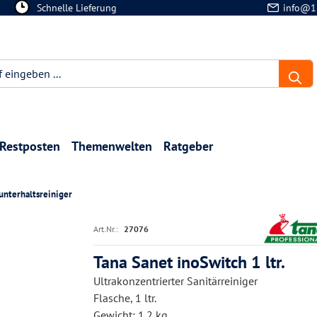
Schnelle Lieferung
info@1
Restposten
Themenwelten
Ratgeber
unterhaltsreiniger
Art.Nr.:
27076
Tana Sanet inoSwitch 1 ltr.
Ultrakonzentrierter Sanitärreiniger
Flasche, 1 ltr.
Gewicht: 1.2 kg