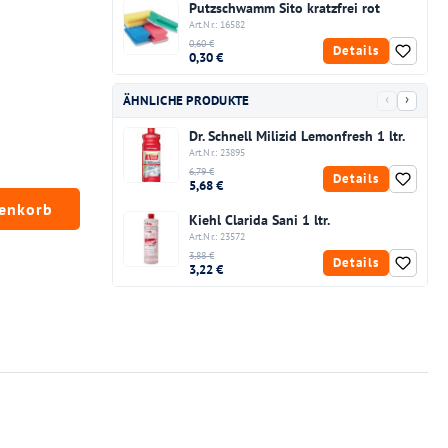
Putzschwamm Sito kratzfrei rot
Art.Nr.: 16582
0,60 €
Details
0,30 €
‹
›
ÄHNLICHE PRODUKTE
Dr. Schnell Milizid Lemonfresh 1 ltr.
Art.Nr.: 23895
6,79 €
Details
5,68 €
chten Wert ein oder benutze die Schaltfläc
renkorb
Kiehl Clarida Sani 1 ltr.
Art.Nr.: 23572
3,88 €
Details
3,22 €