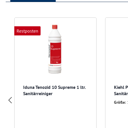
Produktgalerie überspringen
Restposten
Iduna Tenozid 10 Supreme 1 ltr.
Kiehl P
Sanitärreiniger
Sanitär
Größe: