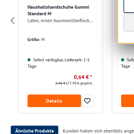
Haushaltshandschuhe Gummi
Putzs
Standard M
15 x 7
Latex, innen baumwollbeflockt, gelb
Farbe:
Größe:
M
Sofort verfügbar, Lieferzeit: 1-5
Sofo
Tage
Tage
0,64 € *
2,46 €
(73.98% gespart)
Details
Ähnliche Produkte
Kunden haben sich ebenfalls ang