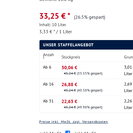
33,25 € *
(26.5% gespart)
Inhalt:
10 Liter
3,33 € * / 1 Liter
UNSER STAFFELANGEBOT
Anzah
l
Stückpreis
Grun
Ab
6
30,06 €
3,01 
45,24 €
(33.55% gespart)
Liter
Ab
16
26,88 €
2,69 
45,24 €
(40.58% gespart)
Liter
Ab
31
22,63 €
2,26 
45,24 €
(49.98% gespart)
Liter
Preise inkl. MwSt. zzgl. Versandkosten