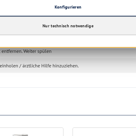
ng.
Konfigurieren
ndern gelangen.
Nur technisch notwendige
ung / Augenschutz / Gesichtsschutz tragen.
nige Minuten lang behutsam mit Wasser spülen. Vorhandene
 entfernen. Weiter spülen
einholen / ärztliche Hilfe hinzuziehen.