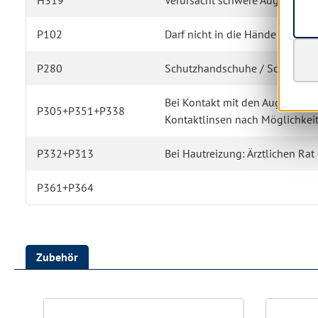
H319
Verursacht schwere Augenreizu
P102
Darf nicht in die Hände von Ki
P280
Schutzhandschuhe / Schutzkleid
Bei Kontakt mit den Augen: Ei
P305+P351+P338
Kontaktlinsen nach Möglichkeit
P332+P313
Bei Hautreizung: Ärztlichen Rat 
P361+P364
Zubehör
Produktgalerie überspringen