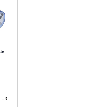
lle
t: 1-5