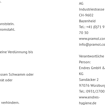
.
AG
Industriestrasse
CH-9602
Bazenheid
nststein.
Tel.: +41 (0)71 
hromstahl.
70 30
www.pramol.co
info@pramol.c
 eine Verdünnung bis
Verantwortliche
Person:
Endres GmbH &
KG
 nassen Schwamm oder
Sandäcker 2
rät oder
97076 Würzbur
Tel.: 0931/270
www.endres-
verhindern.
hygiene.de