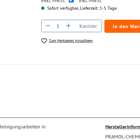
exkl. MwSt.
inkl. MwSt.
Sofort verfügbar, Lieferzeit: 1-5 Tage
Produkt Anzahl: Gib den gewüns
Kanister
In den Wa
Zum Merkzettel hinzufügen
Reinigungsarbeiten in
Herstellerinfor
PRAMOL-CHEM