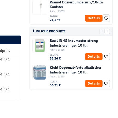
Pramol Dosierpumpe zu 5/10-ltr.-
Kanister
Art.Nr.: 15299
21,37 €
Details
21,37 €
‹
›
ÄHNLICHE PRODUKTE
Buzil IR 45 Indumaster strong
Industriereiniger 10 ltr.
Art.Nr.: 15586
dpreis
85,26 €
Details
53,26 €
€ * / 1
Kiehl Dopomat-forte alkalischer
Industriereiniger 10 ltr.
€ * / 1
Art.Nr.: 18713
47,50 €
Details
36,21 €
€ * / 1