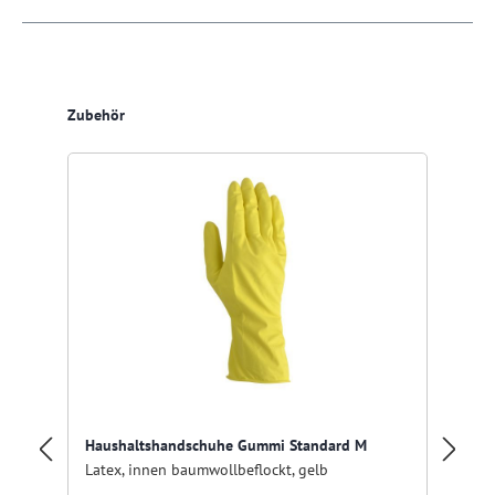
Produktgalerie überspringen
Zubehör
Haushaltshandschuhe Gummi Standard M
Pu
Latex, innen baumwollbeflockt, gelb
15