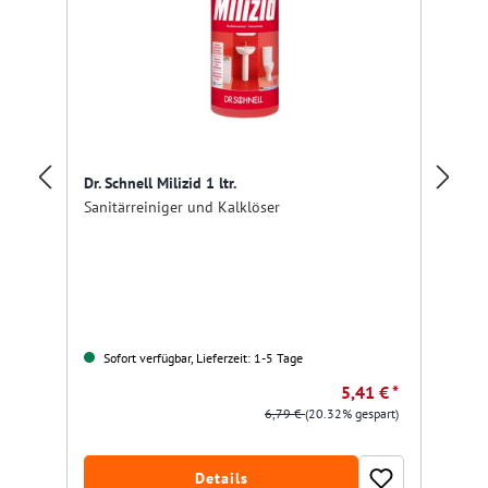
Ec
Dr. Schnell Milizid 1 ltr.
Sa
Sanitärreiniger und Kalklöser
Gr
Sofort verfügbar, Lieferzeit: 1-5 Tage
Nu
5,41 € *
6,79 €
(20.32% gespart)
Details