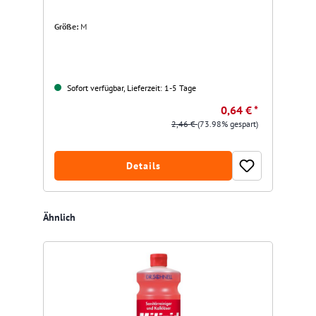
Größe:
M
Fa
Sofort verfügbar, Lieferzeit: 1-5 Tage
0,64 € *
2,46 €
(73.98% gespart)
Details
Produktgalerie überspringen
Ähnlich