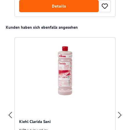
Details
Produktgalerie überspringen
Kunden haben sich ebenfalls angesehen
Kiehl Clarida Sani