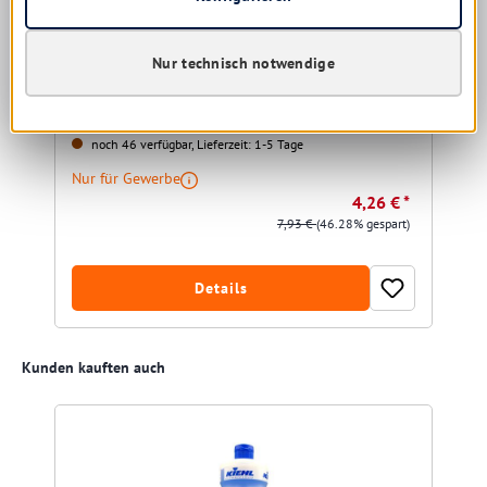
Iduna Tenozid 10 Supreme 1 ltr. Sanitärreiniger
Nur technisch notwendige
noch 46 verfügbar, Lieferzeit: 1-5 Tage
Nur für Gewerbe
4,26 € *
7,93 €
(46.28% gespart)
Details
Produktgalerie überspringen
Kunden kauften auch