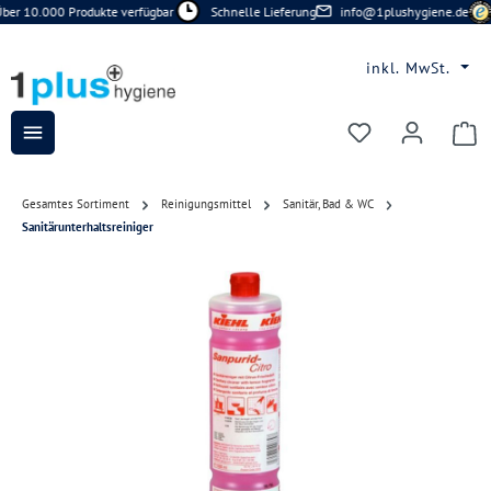
ber 10.000 Produkte verfügbar
Schnelle Lieferung
info@1plushygiene.de
Zum Hauptinhalt springen
inkl. MwSt.
Du hast 0 Prod
Gesamtes Sortiment
Reinigungsmittel
Sanitär, Bad & WC
Sanitärunterhaltsreiniger
Bildergalerie überspringen