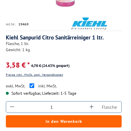
Art.Nr.:
19469
Kiehl Sanpurid Citro Sanitärreiniger 1 ltr.
Flasche, 1 ltr.
Gewicht: 1 kg
3,58 € *
4,75 €
(24.63% gespart)
Preise inkl. MwSt. zzgl. Versandkosten
exkl. MwSt.
inkl. MwSt.
Sofort verfügbar, Lieferzeit: 1-5 Tage
Produkt Anzahl: Gib den gewünschten Wert ein
Flasche
In den Warenkorb