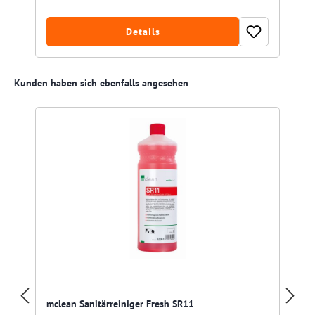
Details
Produktgalerie überspringen
Kunden haben sich ebenfalls angesehen
mclean Sanitärreiniger Fresh SR11