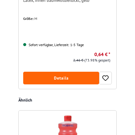
Latex, innen baumwollbeflockt, gelb
15
Größe:
M
Fa
Sofort verfügbar, Lieferzeit: 1-5 Tage
0,64 € *
2,46 €
(73.98% gespart)
Details
Produktgalerie überspringen
Ähnlich