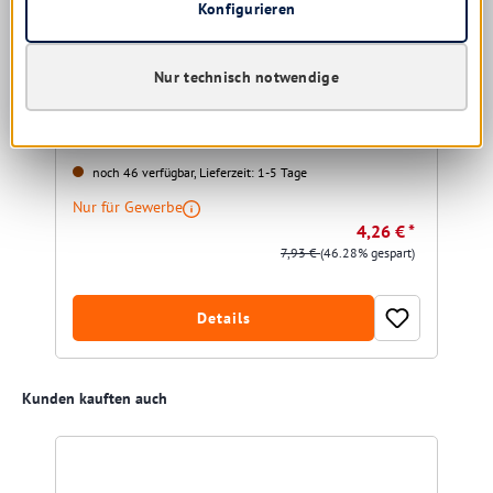
Konfigurieren
Iduna Tenozid 10 Supreme 1 ltr. Sanitärreiniger
Nur technisch notwendige
noch 46 verfügbar, Lieferzeit: 1-5 Tage
Nur für Gewerbe
4,26 € *
7,93 €
(46.28% gespart)
Details
Produktgalerie überspringen
Kunden kauften auch