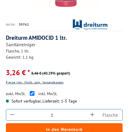
Art.Nr.:
39762
Dreiturm AMIDOCID 1 ltr.
Sanitärreiniger
Flasche, 1 ltr.
Gewicht: 1.1 kg
3,26 € *
5,46 €
(40.29% gespart)
Preise inkl. MwSt. zzgl. Versandkosten
exkl. MwSt.
inkl. MwSt.
Sofort verfügbar, Lieferzeit: 1-5 Tage
Produkt Anzahl: Gib den gewünschten Wert ein
Flasche
In den Warenkorb