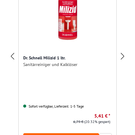
Dr. Schnell Milizid 1 ltr.
mc
Sanitärreiniger und Kalklöser
Gr
Sofort verfügbar, Lieferzeit: 1-5 Tage
Nu
5,41 € *
6,79 €
(20.32% gespart)