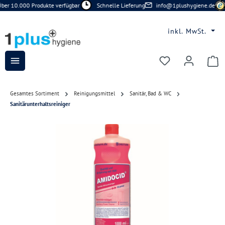
ber 10.000 Produkte verfügbar
Schnelle Lieferung
info@1plushygiene.de
Zum Hauptinhalt springen
inkl. MwSt.
Du hast 0 Prod
Gesamtes Sortiment
Reinigungsmittel
Sanitär, Bad & WC
Sanitärunterhaltsreiniger
Bildergalerie überspringen