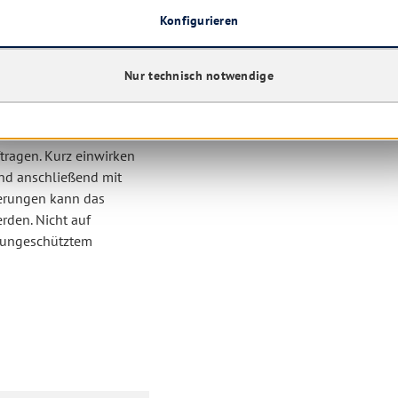
Konfigurieren
Nur technisch notwendige
–250 ml auf 10 Liter
tragen. Kurz einwirken
nd anschließend mit
gerungen kann das
rden. Nicht auf
r ungeschütztem