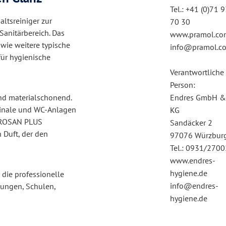
Tel.: +41 (0)71 
altsreiniger zur
70 30
Sanitärbereich. Das
www.pramol.co
owie weitere typische
info@pramol.c
für hygienische
Verantwortliche
Person:
und materialschonend.
Endres GmbH &
rinale und WC-Anlagen
KG
t PROSAN PLUS
Sandäcker 2
 Duft, der den
97076 Würzbur
Tel.: 0931/270
www.endres-
hygiene.de
 die professionelle
info@endres-
tungen, Schulen,
hygiene.de