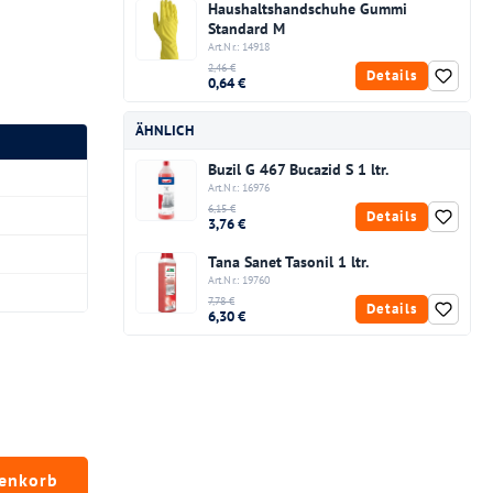
Haushaltshandschuhe Gummi
Standard M
Art.Nr.: 14918
2,46 €
Details
0,64 €
ÄHNLICH
Buzil G 467 Bucazid S 1 ltr.
Art.Nr.: 16976
6,15 €
Details
3,76 €
Tana Sanet Tasonil 1 ltr.
Art.Nr.: 19760
7,78 €
Details
6,30 €
chten Wert ein oder benutze die Schaltfläc
renkorb