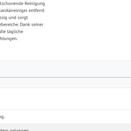
alschonende Reinigung
nitärreiniger entfernt
ssig und sorgt
rbereiche. Dank seiner
die tägliche
chtungen.
ng.
ndern gelangen.