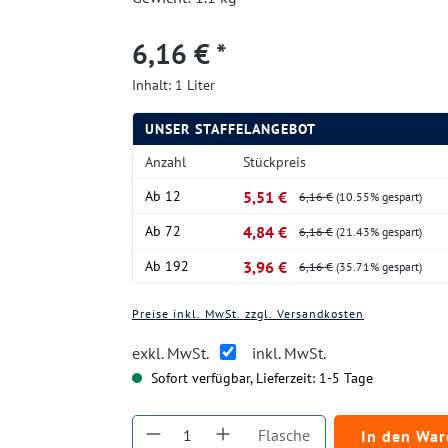
6,16 € *
Inhalt:
1 Liter
UNSER STAFFELANGEBOT
Anzahl
Stückpreis
Ab
12
5,51 €
6,16 €
(10.55% gespart)
Ab
72
4,84 €
6,16 €
(21.43% gespart)
Ab
192
3,96 €
6,16 €
(35.71% gespart)
Preise inkl. MwSt. zzgl. Versandkosten
exkl. MwSt.
inkl. MwSt.
Sofort verfügbar, Lieferzeit: 1-5 Tage
Produkt Anzahl: Gib den gewüns
Flasche
In den Wa