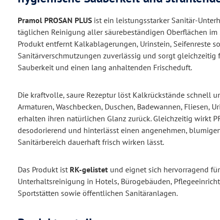
Pramol PROSAN PLUS
ist ein leistungsstarker Sanitär-Unterh
täglichen Reinigung aller säurebeständigen Oberflächen im 
Produkt entfernt Kalkablagerungen, Urinstein, Seifenreste s
Sanitärverschmutzungen zuverlässig und sorgt gleichzeitig 
Sauberkeit und einen lang anhaltenden Frischeduft.
Die kraftvolle, saure Rezeptur löst Kalkrückstände schnell 
Armaturen, Waschbecken, Duschen, Badewannen, Fliesen, U
erhalten ihren natürlichen Glanz zurück. Gleichzeitig wirk
desodorierend und hinterlässt einen angenehmen, blumigen
Sanitärbereich dauerhaft frisch wirken lässt.
Das Produkt ist
RK-gelistet
und eignet sich hervorragend für
Unterhaltsreinigung in Hotels, Bürogebäuden, Pflegeeinrich
Sportstätten sowie öffentlichen Sanitäranlagen.