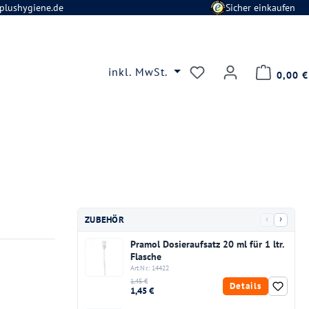
plushygiene.de
Sicher einkaufen
Du hast 0 Produkte
inkl. MwSt.
0,00 €
‹
›
ZUBEHÖR
Pramol Dosieraufsatz 20 ml für 1 ltr.
Flasche
Art.Nr.: 14422
1,45 €
Details
1,45 €