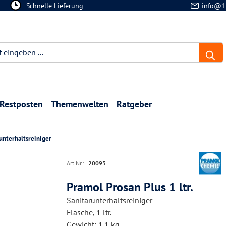
Schnelle Lieferung
info@1
Restposten
Themenwelten
Ratgeber
unterhaltsreiniger
Art.Nr.:
20093
Pramol Prosan Plus 1 ltr.
Sanitärunterhaltsreiniger
Flasche, 1 ltr.
Gewicht: 1.1 kg