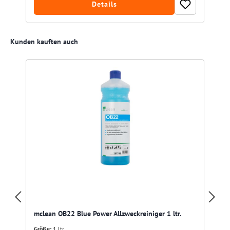
Details
Produktgalerie überspringen
Kunden kauften auch
mclean OB22 Blue Power Allzweckreiniger 1 ltr.
Größe:
1 ltr.