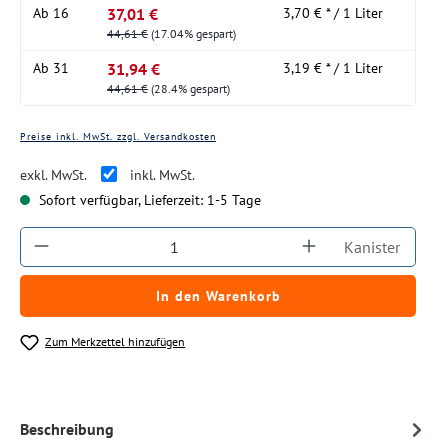
37,01 €
Ab
16
3,70 € * / 1 Liter
44,61 €
(17.04% gespart)
31,94 €
Ab
31
3,19 € * / 1 Liter
44,61 €
(28.4% gespart)
Preise inkl. MwSt. zzgl. Versandkosten
exkl. MwSt.
inkl. MwSt.
Sofort verfügbar, Lieferzeit: 1-5 Tage
Produkt Anzahl: Gib den gewünschten Wert ein
Kanister
In den Warenkorb
Zum Merkzettel hinzufügen
Beschreibung