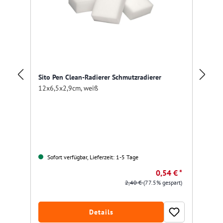
Sito Pen Clean-Radierer Schmutzradierer
12x6,5x2,9cm, weiß
Pr
Sofort verfügbar, Lieferzeit: 1-5 Tage
0,54 € *
2,40 €
(77.5% gespart)
Details