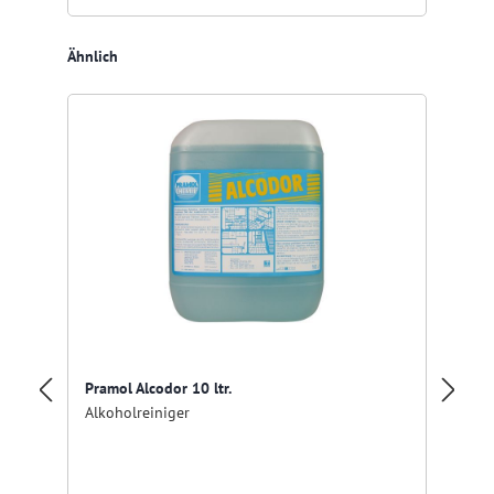
Produktgalerie überspringen
Ähnlich
Pr
Pramol Alcodor 10 ltr.
Al
Alkoholreiniger