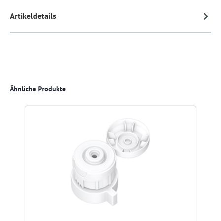
Artikeldetails
Produktgalerie überspringen
Ähnliche Produkte