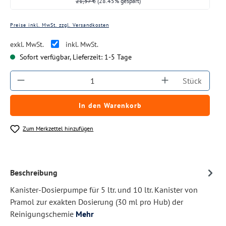
21,37 €
(28.45% gespart)
Preise inkl. MwSt. zzgl. Versandkosten
exkl. MwSt.
inkl. MwSt.
Sofort verfügbar, Lieferzeit: 1-5 Tage
Produkt Anzahl: Gib den gewünschten Wert ein
Stück
In den Warenkorb
Zum Merkzettel hinzufügen
Beschreibung
Kanister-Dosierpumpe für 5 ltr. und 10 ltr. Kanister von
Pramol zur exakten Dosierung (30 ml pro Hub) der
Reinigungschemie
Mehr