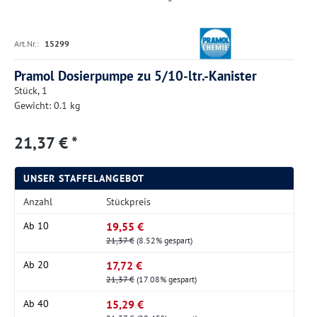
Art.Nr.:
15299
Pramol Dosierpumpe zu 5/10-ltr.-Kanister
Stück, 1
Gewicht: 0.1 kg
21,37 € *
UNSER STAFFELANGEBOT
Anzahl
Stückpreis
19,55 €
Ab
10
21,37 €
(8.52% gespart)
17,72 €
Ab
20
21,37 €
(17.08% gespart)
15,29 €
Ab
40