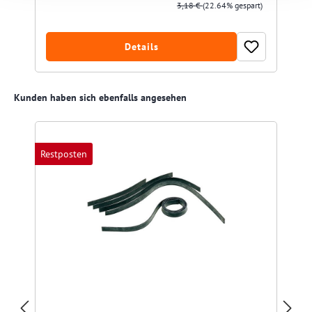
3,18 €
(22.64% gespart)
Details
Produktgalerie überspringen
Kunden haben sich ebenfalls angesehen
Restposten