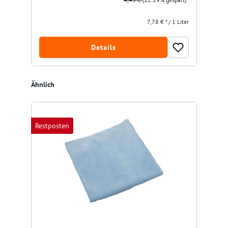
7,78 € * / 1 Liter
Details
Produktgalerie überspringen
Ähnlich
Restposten