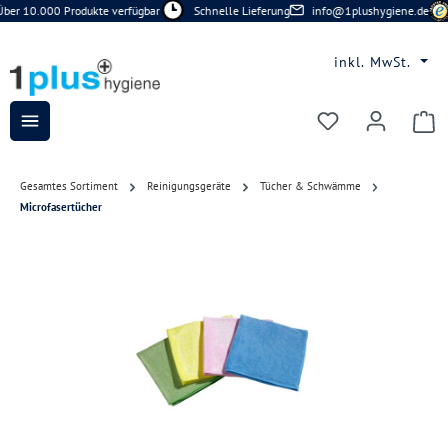
ber 10.000 Produkte verfügbar
Schnelle Lieferung
info@1plushygiene.de
Zum Hauptinhalt springen
inkl. MwSt.
Du hast 0 Prod
Gesamtes Sortiment
Reinigungsgeräte
Tücher & Schwämme
Microfasertücher
Bildergalerie überspringen