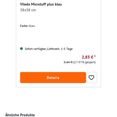
Vileda Microtuff plus blau
38x38 cm
Farbe:
blau
Sofort verfügbar, Lieferzeit: 1-5 Tage
2,83 € *
3,45 €
(17.97% gespart)
Details
Produktgalerie überspringen
Ähnliche Produkte