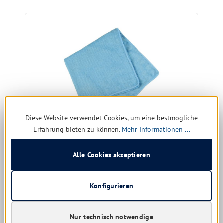
Diese Website verwendet Cookies, um eine bestmögliche
Erfahrung bieten zu können.
Mehr Informationen ...
Alle Cookies akzeptieren
Abena Microfasertuch light 40x40 cm
Farbe:
blau | rot | gelb | grün
Konfigurieren
Nur technisch notwendige