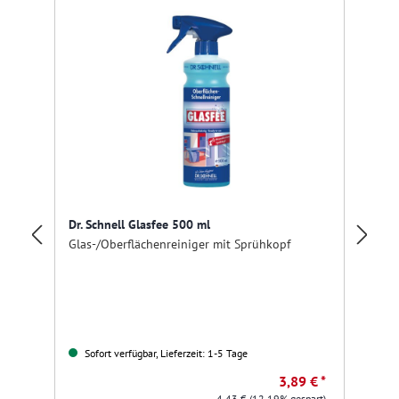
Dr. Schnell Glasfee 500 ml
Ta
Glas-/Oberflächenreiniger mit Sprühkopf
Ge
Sofort verfügbar, Lieferzeit: 1-5 Tage
3,89 € *
4,43 €
(12.19% gespart)