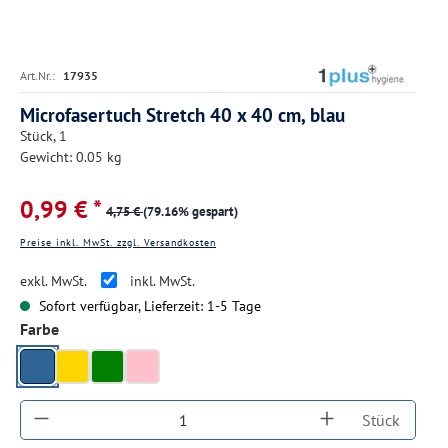
Art.Nr.:
17935
Microfasertuch Stretch 40 x 40 cm, blau
Stück, 1
Gewicht: 0.05 kg
0,99 € *
4,75 €
(79.16% gespart)
Preise inkl. MwSt. zzgl. Versandkosten
exkl. MwSt.
inkl. MwSt.
Sofort verfügbar, Lieferzeit: 1-5 Tage
auswählen
Farbe
blau
gelb
grün
rosa
Produkt Anzahl: Gib den gewünschten Wert ein
Stück