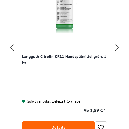
Ta
Ha
Langguth Citrolin KR11 Handspülmittel grün, 1
ltr.
Gr
Sofort verfügbar, Lieferzeit: 1-5 Tage
Ab
1,89 € *
Details