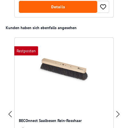
Details
Produktgalerie überspringen
Kunden haben sich ebenfalls angesehen
Restposten
BECOnnect Saalbesen Rein-Rosshaar