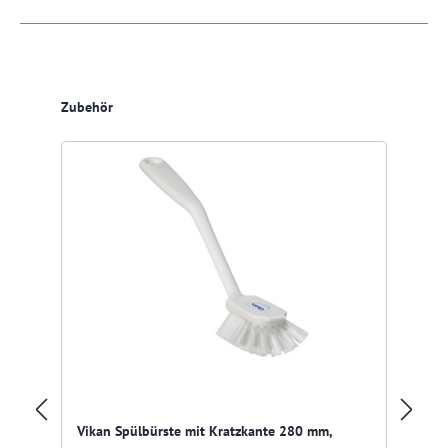
Produktgalerie überspringen
Zubehör
Me
Vikan Spülbürste mit Kratzkante 280 mm,
35