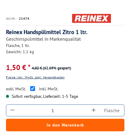
Art.Nr.:
21474
Reinex Handspülmittel Zitro 1 ltr.
Geschirrspülmittel in Markenqualität
Flasche, 1 ltr.
Gewicht: 1.1 kg
1,50 € *
4,02 €
(62.69% gespart)
Preise inkl. MwSt. zzgl. Versandkosten
exkl. MwSt.
inkl. MwSt.
Sofort verfügbar, Lieferzeit: 1-5 Tage
Produkt Anzahl: Gib den gewünschten Wert ein
Flasche
In den Warenkorb