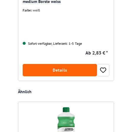
medium Borste weiss
Farbe:
weiß
Sofort verfügbar, Lieferzeit: 1-5 Tage
Ab
2,83 € *
Details
Produktgalerie überspringen
Ähnlich