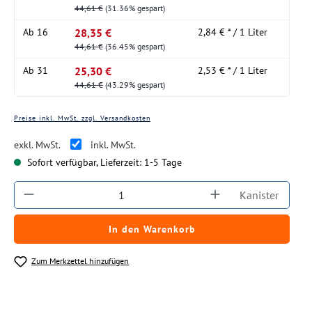
44,61 €
(31.36% gespart)
28,35 €
Ab
16
2,84 € * / 1 Liter
44,61 €
(36.45% gespart)
25,30 €
Ab
31
2,53 € * / 1 Liter
44,61 €
(43.29% gespart)
Preise inkl. MwSt. zzgl. Versandkosten
exkl. MwSt.
inkl. MwSt.
Sofort verfügbar, Lieferzeit: 1-5 Tage
Produkt Anzahl: Gib den gewünschten Wert ein
Kanister
In den Warenkorb
Zum Merkzettel hinzufügen