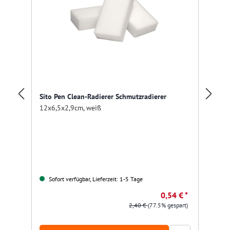
Sito Pen Clean-Radierer Schmutzradierer
12x6,5x2,9cm, weiß
Pr
Sofort verfügbar, Lieferzeit: 1-5 Tage
0,54 € *
2,40 €
(77.5% gespart)