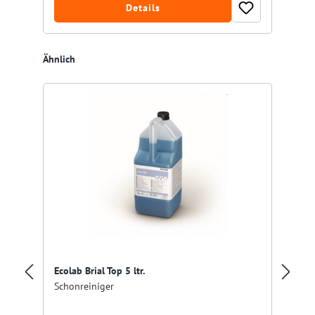
Details
Produktgalerie überspringen
Ähnlich
Bu
Ecolab Brial Top 5 ltr.
Ne
Schonreiniger