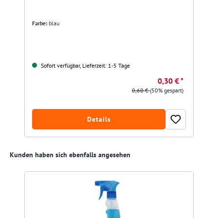
Farbe:
blau
Sofort verfügbar, Lieferzeit: 1-5 Tage
0,30 € *
0,60 €
(50% gespart)
Details
Produktgalerie überspringen
Kunden haben sich ebenfalls angesehen