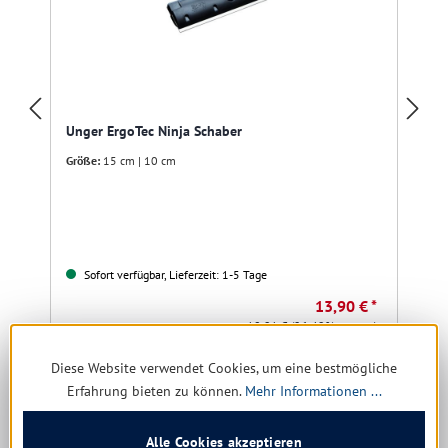
Unger ErgoTec Ninja Schaber
Größe:
15 cm | 10 cm
Sofort verfügbar, Lieferzeit: 1-5 Tage
13,90 € *
18,91 €
(26.49% gespart)
Diese Website verwendet Cookies, um eine bestmögliche
Details
Erfahrung bieten zu können.
Mehr Informationen ...
Alle Cookies akzeptieren