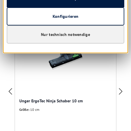
Produktgalerie überspringen
Kunden kauften auch
Konfigurieren
Nur technisch notwendige
Unger ErgoTec Ninja Schaber 10 cm
Größe:
10 cm