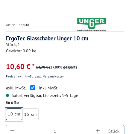
Art.Nr.:
11148
ErgoTec Glasschaber Unger 10 cm
Stück, 1
Gewicht: 0.09 kg
10,60 € *
14,70 €
(27.89% gespart)
Preise inkl. MwSt. zzgl. Versandkosten
exkl. MwSt.
inkl. MwSt.
Sofort verfügbar, Lieferzeit: 1-5 Tage
auswählen
Größe
10 cm
15 cm
Produkt Anzahl: Gib den gewünschten Wert ein
Stück