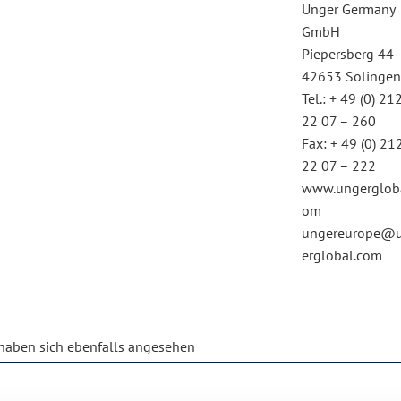
Unger Germany
GmbH
Piepersberg 44
42653 Solinge
Tel.: + 49 (0) 212
22 07 – 260
Fax: + 49 (0) 21
22 07 – 222
www.ungergloba
om
ungereurope@
erglobal.com
aben sich ebenfalls angesehen