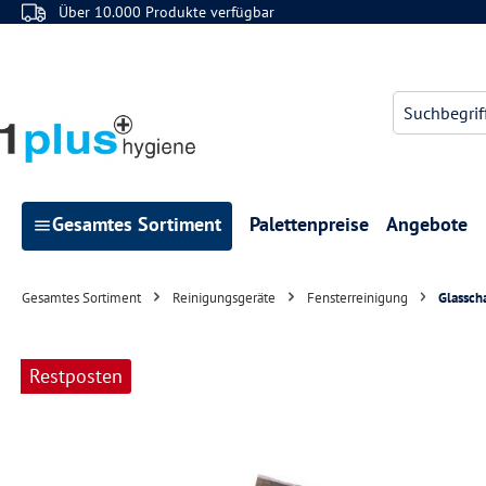
Über 10.000 Produkte verfügbar
 Hauptinhalt springen
Zur Suche springen
Zur Hauptnavigation springen
Gesamtes Sortiment
Palettenpreise
Angebote
Gesamtes Sortiment
Reinigungsgeräte
Fensterreinigung
Glassch
Bildergalerie überspringen
Restposten