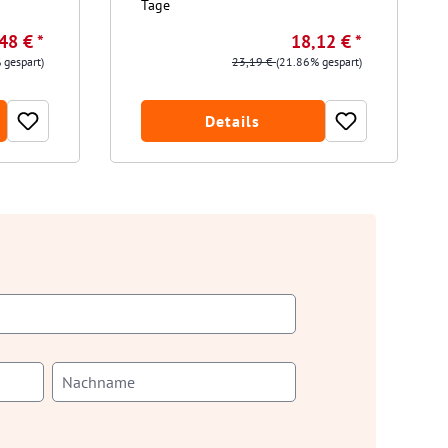
Tage
48 € *
18,12 € *
 gespart)
23,19 €
(21.86% gespart)
Details