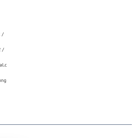
n
 /
2 /
l.c
ung