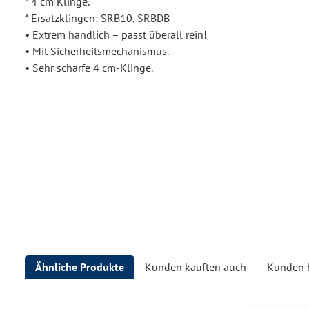
* 4 cm Klinge.
* Ersatzklingen: SRB10, SRBDB
• Extrem handlich – passt überall rein!
• Mit Sicherheitsmechanismus.
• Sehr scharfe 4 cm-Klinge.
Ähnliche Produkte
Kunden kauften auch
Kunden h
Produktgalerie überspringen