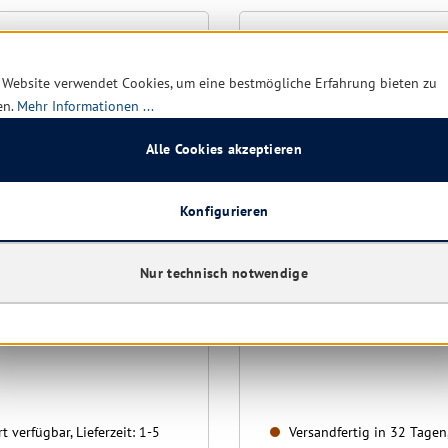
 Website verwendet Cookies, um eine bestmögliche Erfahrung bieten zu
en.
Mehr Informationen ...
Alle Cookies akzeptieren
Konfigurieren
ErgoTec Glasschaber
Unger Schaber für schwe
Nur technisch notwendige
Arbeiten, Stahlstiel, 1,50
15 cm | 10 cm
cm breit
t verfügbar, Lieferzeit: 1-5
Versandfertig in 32 Tagen