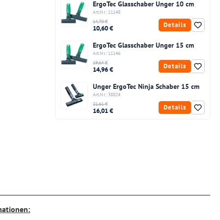
ErgoTec Glasschaber Unger 10 cm
Art.Nr.: 11148
14,70 €
Details
10,60 €
ErgoTec Glasschaber Unger 15 cm
Art.Nr.: 11146
19,64 €
Details
14,96 €
Unger ErgoTec Ninja Schaber 15 cm
Art.Nr.: 38824
21,61 €
Details
16,01 €
mationen: