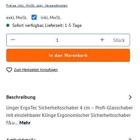
Preise inkl. MwSt. zzgl. Versandkosten
exkl. MwSt.
inkl. MwSt.
Sofort verfügbar, Lieferzeit: 1-5 Tage
Produkt Anzahl: Gib den gewünschten Wert ein
Stück
In den Warenkorb
Zum Merkzettel hinzufügen
Beschreibung
Unger ErgoTec Sicherheitsschaber 4 cm – Profi-Glasschaber
mit einziehbarer Klinge Ergonomischer Sicherheitsschaber
f&u…
Mehr