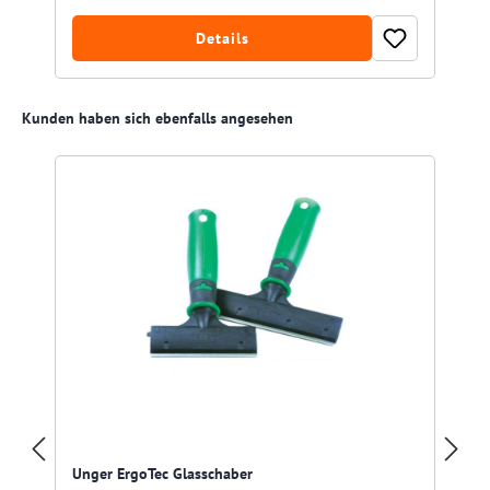
Details
Produktgalerie überspringen
Kunden haben sich ebenfalls angesehen
Unger ErgoTec Glasschaber