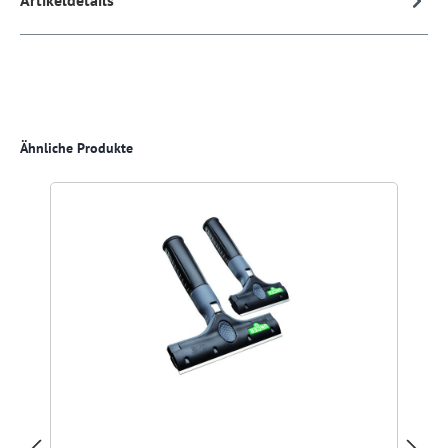
Artikeldetails
Produktgalerie überspringen
Ähnliche Produkte