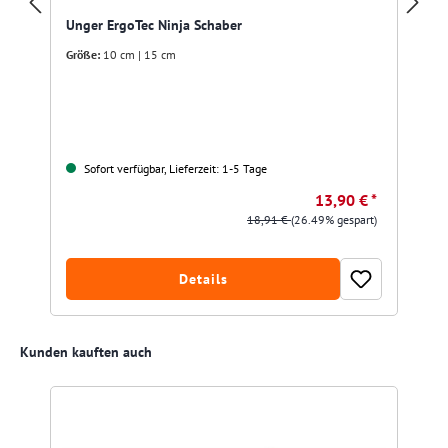
Unger ErgoTec Ninja Schaber
Größe:
10 cm | 15 cm
Sofort verfügbar, Lieferzeit: 1-5 Tage
13,90 € *
18,91 €
(26.49% gespart)
Details
Produktgalerie überspringen
Kunden kauften auch