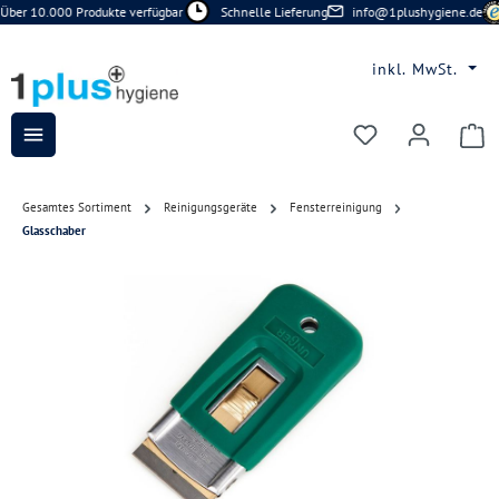
Über 10.000 Produkte verfügbar
Schnelle Lieferung
info@1plushygiene.de
Zum Hauptinhalt springen
inkl. MwSt.
Du hast 0 Prod
Gesamtes Sortiment
Reinigungsgeräte
Fensterreinigung
Glasschaber
Bildergalerie überspringen