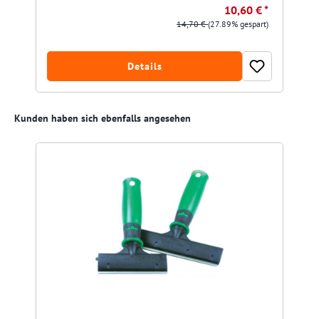
10,60 € *
14,70 €
(27.89% gespart)
Details
Produktgalerie überspringen
Kunden haben sich ebenfalls angesehen