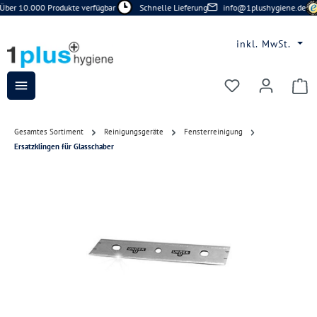
Über 10.000 Produkte verfügbar
Schnelle Lieferung
info@1plushygiene.de
Zum Hauptinhalt springen
inkl. MwSt.
Du hast 0 Prod
Gesamtes Sortiment
Reinigungsgeräte
Fensterreinigung
Ersatzklingen für Glasschaber
Bildergalerie überspringen