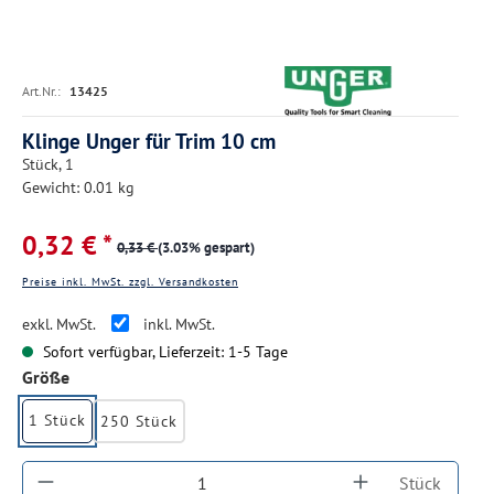
Art.Nr.:
13425
Klinge Unger für Trim 10 cm
Stück, 1
Gewicht: 0.01 kg
0,32 € *
0,33 €
(3.03% gespart)
Preise inkl. MwSt. zzgl. Versandkosten
exkl. MwSt.
inkl. MwSt.
Sofort verfügbar, Lieferzeit: 1-5 Tage
auswählen
Größe
1 Stück
250 Stück
Produkt Anzahl: Gib den gewünschten Wert ein
Stück