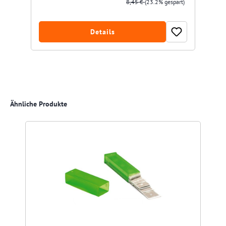
8,45 €
(23.2% gespart)
Details
Produktgalerie überspringen
Ähnliche Produkte