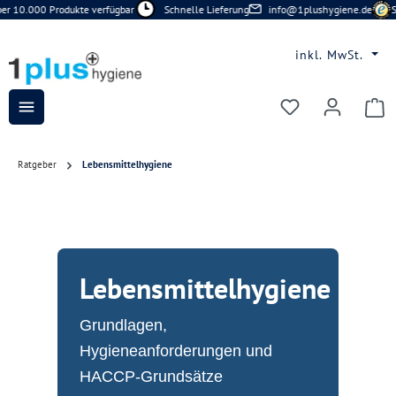
 10.000 Produkte verfügbar
Schnelle Lieferung
info@1plushygiene.de
Si
Zum Hauptinhalt springen
inkl. MwSt.
Du hast 0 Prod
Ratgeber
Lebensmittelhygiene
Lebensmittelhygiene
Grundlagen,
Hygieneanforderungen und
HACCP-Grundsätze