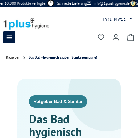
 10.000 Produkte verfügbar
Schnelle Lieferung
info@1plushygiene.de
Si
Zum Hauptinhalt springen
inkl. MwSt.
Du hast 0 Prod
Ratgeber
Das Bad - hygienisch sauber (Sanitärreinigung)
Ratgeber Bad & Sanitär
Das Bad
hygienisch