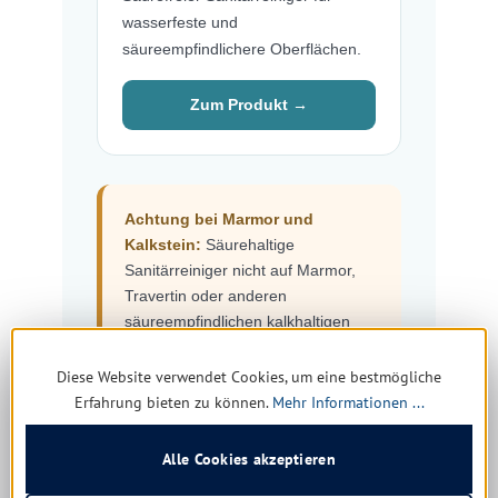
wasserfeste und
säureempfindlichere Oberflächen.
Zum Produkt →
Achtung bei Marmor und
Kalkstein:
Säurehaltige
Sanitärreiniger nicht auf Marmor,
Travertin oder anderen
säureempfindlichen kalkhaltigen
Natursteinen einsetzen. Als
Alternativen kommen je nach
Diese Website verwendet Cookies, um eine bestmögliche
Material beispielsweise eine
Erfahrung bieten zu können.
Mehr Informationen ...
geeignete milde Scheuermilch wie
Ecofix Superreiniger
oder
Ecolab
Alle Cookies akzeptieren
Rilan Scheuermilch
in Betracht.