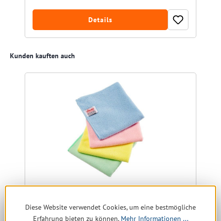
Details
Produktgalerie überspringen
Kunden kauften auch
Vileda MicroTuff Base blau, Microfasertuch
Diese Website verwendet Cookies, um eine bestmögliche
36x36cm
Erfahrung bieten zu können.
Mehr Informationen ...