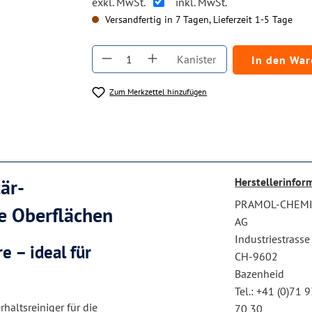
exkl. MwSt.
inkl. MwSt.
Versandfertig in 7 Tagen, Lieferzeit 1-5 Tage
Produkt Anzahl: Gib den gewüns
Kanister
In den Wa
Zum Merkzettel hinzufügen
är-
Herstellerinfor
PRAMOL-CHEM
he Oberflächen
AG
Industriestrasse
 – ideal für
CH-9602
Bazenheid
Tel.: +41 (0)71 
rhaltsreiniger für die
70 30