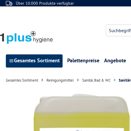
Über 10.000 Produkte verfügbar
 Hauptinhalt springen
Zur Suche springen
Zur Hauptnavigation springen
Gesamtes Sortiment
Palettenpreise
Angebote
Gesamtes Sortiment
Reinigungsmittel
Sanitär, Bad & WC
Sanitär
Bildergalerie überspringen