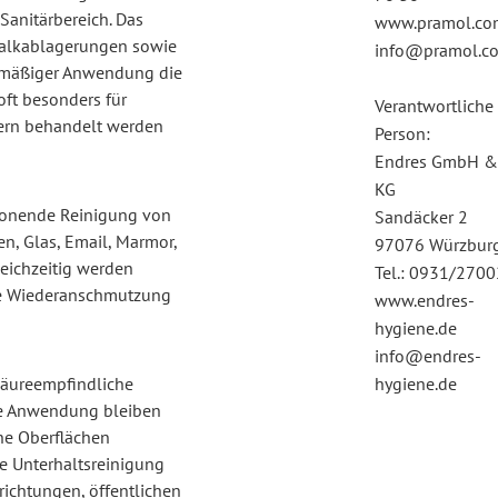
Sanitärbereich. Das
www.pramol.co
 Kalkablagerungen sowie
info@pramol.c
elmäßiger Anwendung die
ft besonders für
Verantwortliche
igern behandelt werden
Person:
Endres GmbH &
KG
schonende Reinigung von
Sandäcker 2
, Glas, Email, Marmor,
97076 Würzbur
eichzeitig werden
Tel.: 0931/270
ie Wiederanschmutzung
www.endres-
hygiene.de
info@endres-
 säureempfindliche
hygiene.de
ge Anwendung bleiben
he Oberflächen
le Unterhaltsreinigung
nrichtungen, öffentlichen