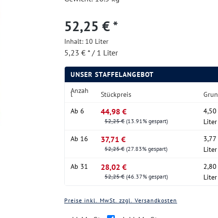
52,25 € *
Inhalt:
10 Liter
5,23 € * / 1 Liter
UNSER STAFFELANGEBOT
Anzah
l
Stückpreis
Grun
Ab
6
44,98 €
4,50 
52,25 €
(13.91% gespart)
Liter
Ab
16
37,71 €
3,77 
52,25 €
(27.83% gespart)
Liter
Ab
31
28,02 €
2,80 
52,25 €
(46.37% gespart)
Liter
Preise inkl. MwSt. zzgl. Versandkosten