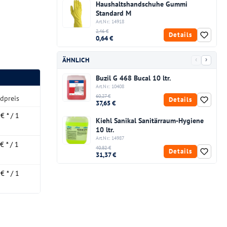
Haushaltshandschuhe Gummi
Standard M
Art.Nr.: 14918
2,46 €
Details
0,64 €
‹
›
ÄHNLICH
Buzil G 468 Bucal 10 ltr.
Art.Nr.: 10408
60,27 €
dpreis
Details
37,65 €
€ * / 1
Kiehl Sanikal Sanitärraum-Hygiene
10 ltr.
Art.Nr.: 14987
€ * / 1
40,82 €
Details
31,37 €
€ * / 1