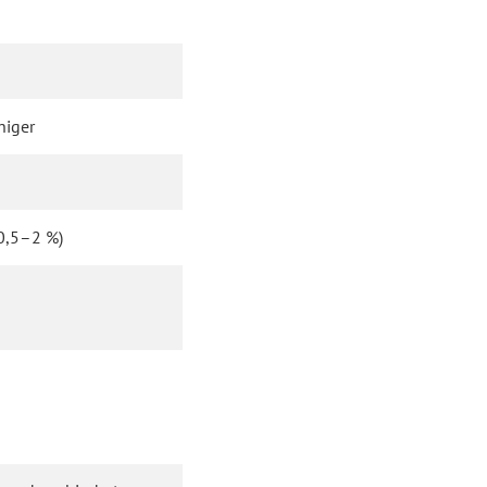
niger
(0,5–2 %)