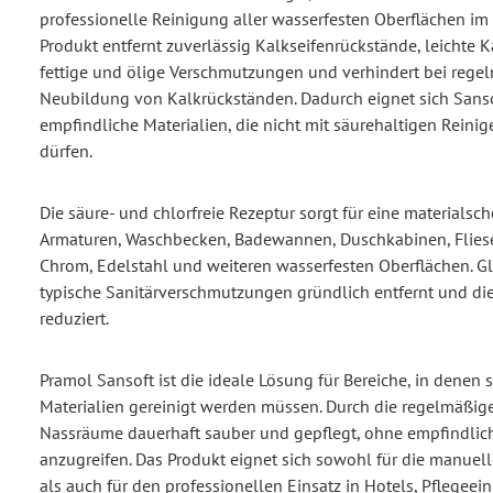
professionelle Reinigung aller wasserfesten Oberflächen im 
Produkt entfernt zuverlässig Kalkseifenrückstände, leichte
fettige und ölige Verschmutzungen und verhindert bei reg
Neubildung von Kalkrückständen. Dadurch eignet sich Sanso
empfindliche Materialien, die nicht mit säurehaltigen Rein
dürfen.
Die säure- und chlorfreie Rezeptur sorgt für eine material
Armaturen, Waschbecken, Badewannen, Duschkabinen, Fliesen
Chrom, Edelstahl und weiteren wasserfesten Oberflächen. Gl
typische Sanitärverschmutzungen gründlich entfernt und d
reduziert.
Pramol Sansoft ist die ideale Lösung für Bereiche, in denen
Materialien gereinigt werden müssen. Durch die regelmäßi
Nassräume dauerhaft sauber und gepflegt, ohne empfindlic
anzugreifen. Das Produkt eignet sich sowohl für die manuel
als auch für den professionellen Einsatz in Hotels, Pflegeei