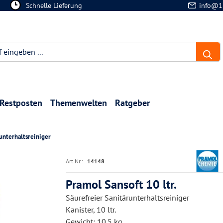
Schnelle Lieferung
info@1
Restposten
Themenwelten
Ratgeber
unterhaltsreiniger
Art.Nr.:
14148
Pramol Sansoft 10 ltr.
Säurefreier Sanitärunterhaltsreiniger
Kanister, 10 ltr.
Gewicht: 10.5 kg