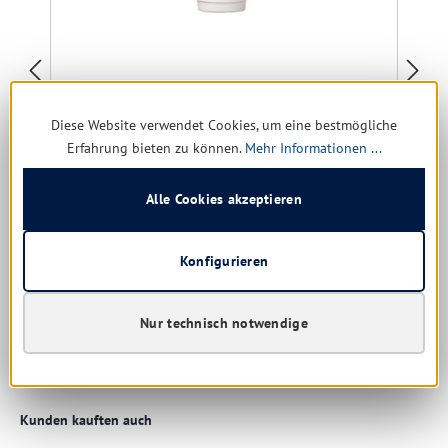
Iduna Tenozid 10 Supreme 1 ltr. Sanitärreiniger
Diese Website verwendet Cookies, um eine bestmögliche
Erfahrung bieten zu können.
Mehr Informationen ...
Alle Cookies akzeptieren
noch 46 verfügbar, Lieferzeit: 1-5 Tage
Nur für Gewerbe
Konfigurieren
4,26 € *
7,93 €
(46.28% gespart)
Nur technisch notwendige
Details
Produktgalerie überspringen
Kunden kauften auch