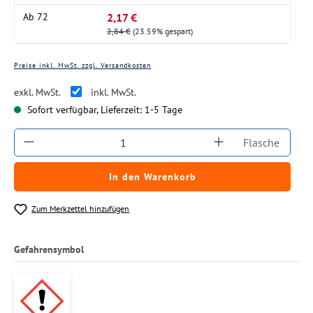
2,17 €
Ab
72
2,84 €
(23.59% gespart)
Preise inkl. MwSt. zzgl. Versandkosten
exkl. MwSt.
inkl. MwSt.
Sofort verfügbar, Lieferzeit: 1-5 Tage
Produkt Anzahl: Gib den gewünschten Wert ein
Flasche
In den Warenkorb
Zum Merkzettel hinzufügen
Gefahrensymbol