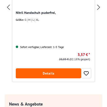
Nitril Handschuh puderfrei,
Größe:
S | M | L | XL
Sofort verfügbar, Lieferzeit: 1-5 Tage
3,57 € *
20,03 €
(82.18% gespart)
Details
News & Angebote