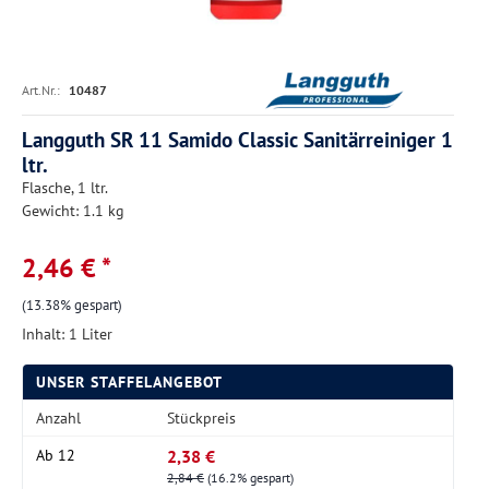
Art.Nr.:
10487
Langguth SR 11 Samido Classic Sanitärreiniger 1
ltr.
Flasche, 1 ltr.
Gewicht: 1.1 kg
2,46 € *
(13.38% gespart)
Inhalt:
1 Liter
UNSER STAFFELANGEBOT
Anzahl
Stückpreis
2,38 €
Ab
12
2,84 €
(16.2% gespart)