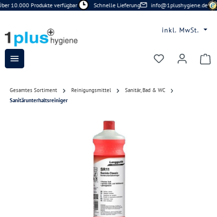
ber 10.000 Produkte verfügbar
Schnelle Lieferung
info@1plushygiene.de
Zum Hauptinhalt springen
inkl. MwSt.
Du hast 0 Prod
Gesamtes Sortiment
Reinigungsmittel
Sanitär, Bad & WC
Sanitärunterhaltsreiniger
Bildergalerie überspringen