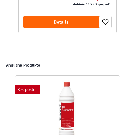
2,46 €
(73.98% gespart)
Details
Produktgalerie überspringen
Ähnliche Produkte
Restposten