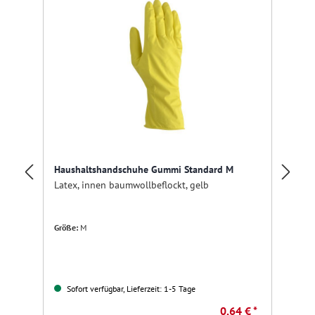
Haushaltshandschuhe Gummi Standard M
Pu
Latex, innen baumwollbeflockt, gelb
15
Größe:
M
Fa
Sofort verfügbar, Lieferzeit: 1-5 Tage
0,64 € *