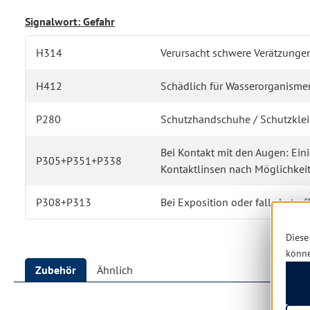
Signalwort: Gefahr
H314
Verursacht schwere Verätzunge
H412
Schädlich für Wasserorganismen,
P280
Schutzhandschuhe / Schutzkleid
Bei Kontakt mit den Augen: Ei
P305+P351+P338
Kontaktlinsen nach Möglichkeit
P308+P313
Bei Exposition oder falls betrof
Diese
könn
Zubehör
Ähnlich
Produktgalerie überspringen