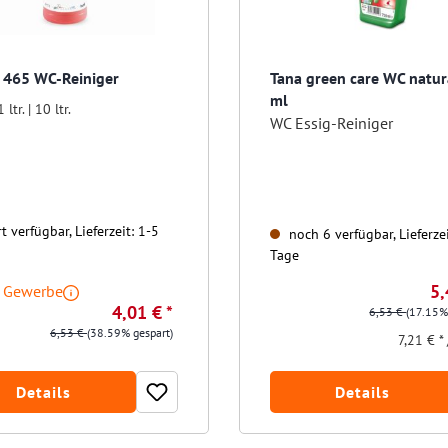
G 465 WC-Reiniger
Tana green care WC natur
ml
1 ltr. | 10 ltr.
WC Essig-Reiniger
t verfügbar, Lieferzeit: 1-5
noch 6 verfügbar, Lieferzei
Tage
5,
r Gewerbe
4,01 € *
6,53 €
(17.15%
6,53 €
(38.59% gespart)
7,21 € * 
Details
Details