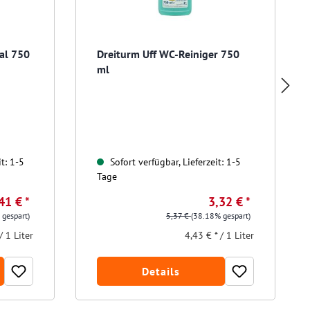
al 750
Dreiturm Uff WC-Reiniger 750
ml
t: 1-5
Sofort verfügbar, Lieferzeit: 1-5
Tage
41 € *
3,32 € *
 gespart)
5,37 €
(38.18% gespart)
/ 1 Liter
4,43 € * / 1 Liter
Details