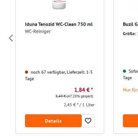
Iduna Tenozid WC-Clean 750 ml
Buzil 
WC-Reiniger
Größe:
Sofor
noch 67 verfügbar, Lieferzeit: 1-5
Tage
Tage
1,84 € *
Nur fü
3,49 €
(47.28% gespart)
2,45 € * / 1 Liter
Details