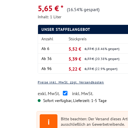
5,65 € *
(16.54% gespart)
Inhalt:
1 Liter
UNSER STAFFELANGEBOT
Anzahl
Stückpreis
Ab
6
5,52 €
6,77 €
(18.46% gespart)
Ab
36
5,39 €
6,77 €
(20.38% gespart)
Ab
96
5,22 €
6,77 €
(22.9% gespart)
Preise inkl. MwSt. zzgl. Versandkosten
exkl. MwSt.
inkl. MwSt.
Sofort verfügbar, Lieferzeit: 1-5 Tage
Bitte beachten: Der Versand dieses Arti
i
ausschließlich an Gewerbetreibende.