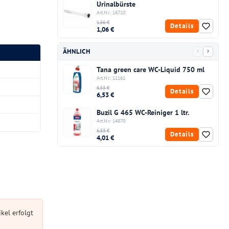
Urinalbürste
Art.Nr.: 16710
1,56 €
Details
1,06 €
‹
›
ÄHNLICH
Tana green care WC-Liquid 750 ml
Art.Nr.: 11161
6,53 €
Details
6,53 €
Buzil G 465 WC-Reiniger 1 ltr.
Art.Nr.: 14870
6,53 €
Details
4,01 €
kel erfolgt