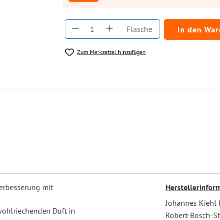
Produkt Anzahl: Gib den gewüns
Flasche
In den Wa
Zum Merkzettel hinzufügen
verbesserung mit
Herstellerinfor
Johannes Kiehl
ohlriechenden Duft in
Robert-Bosch-Str