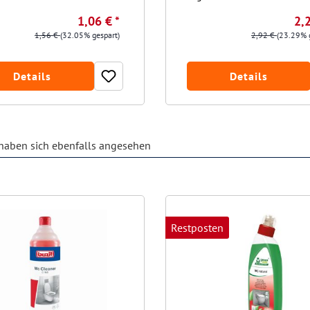
1,06 € *
2,2
1,56 €
(32.05% gespart)
2,92 €
(23.29% 
Details
Details
aben sich ebenfalls angesehen
Restposten