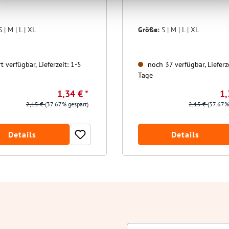
S | M | L | XL
Größe:
S | M | L | XL
t verfügbar, Lieferzeit: 1-5
noch 37 verfügbar, Lieferze
Tage
1,34 € *
1,
2,15 €
(37.67% gespart)
2,15 €
(37.67%
Details
Details