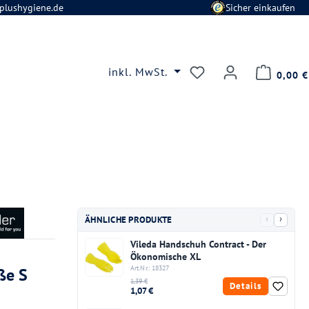
plushygiene.de
Sicher einkaufen
Du hast 0 Produkte
inkl. MwSt.
0,00 €
‹
›
ÄHNLICHE PRODUKTE
Vileda Handschuh Contract - Der
Ökonomische XL
Art.Nr.: 18327
ße S
1,39 €
Details
1,07 €