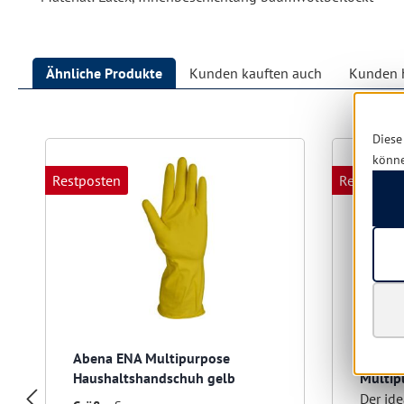
Ähnliche Produkte
Kunden kauften auch
Kunden h
Produktgalerie überspringen
Diese
könn
Restposten
Restposte
Abena ENA Multipurpose
Vileda
Haushaltshandschuh gelb
Multip
Der id