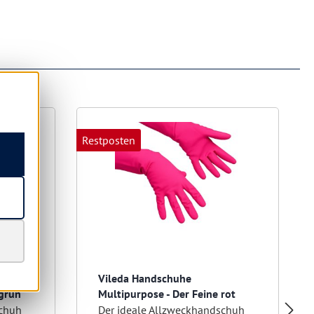
Restposten
R
Vileda Handschuhe
 grün
Multipurpose - Der Feine rot
schuh
Der ideale Allzweckhandschuh