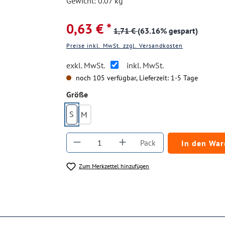
Gewicht: 0.07 kg
0,63 € *
1,71 €
(63.16% gespart)
Preise inkl. MwSt. zzgl. Versandkosten
exkl. MwSt.
inkl. MwSt.
noch 105 verfügbar, Lieferzeit: 1-5 Tage
auswählen
Größe
S
M
Produkt Anzahl: Gib den gewüns
Pack
In den Wa
Zum Merkzettel hinzufügen