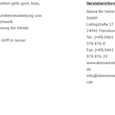
rben gelb, grün, blau,
Herstellerinfor
Abena Re-Seller
smittelverarbeitung usw.
GmbH
Schweiß
Liebigstraße 17
astung der Hände
24941 Flensbur
Tel.: (+49) 0461
 Griff in nasser
978 876-0
Fax: (+49) 0461
978 876-29
www.abenaresel
de
info@abenarese
r.de