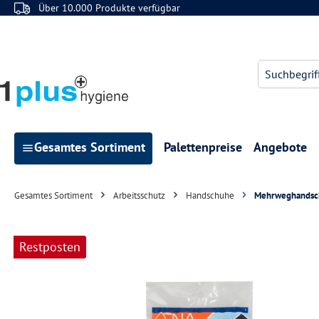
Über 10.000 Produkte verfügbar
 Hauptinhalt springen
Zur Suche springen
Zur Hauptnavigation springen
Gesamtes Sortiment
Palettenpreise
Angebote
Gesamtes Sortiment
Arbeitsschutz
Handschuhe
Mehrweghandsc
Bildergalerie überspringen
Restposten