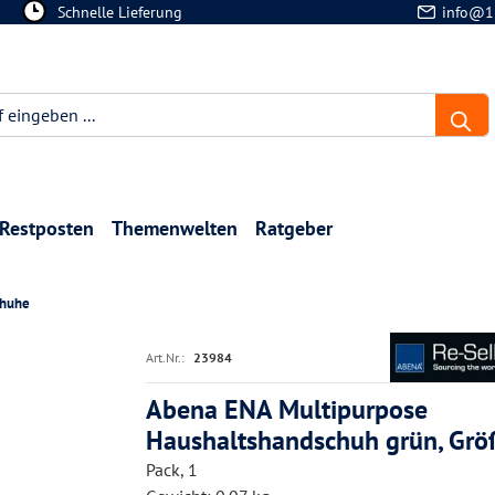
Schnelle Lieferung
info@1
Restposten
Themenwelten
Ratgeber
huhe
Art.Nr.:
23984
Abena ENA Multipurpose
Haushaltshandschuh grün, Grö
Pack, 1