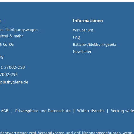
e
Informationen
el, Reinigungswagen,
Wir über uns
ittel & mehr
FAQ
& Co KG
Batterie-/Elektronikgesetz
Newsletter
rg
31 27002-250
27002-295
plushygiene.de
AGB
Privatsphäre und Datenschutz
Widerrufsrecht
Vertrag wide
. Mehrwertsteuer zzgl.
Versandkosten
und ggf. Nachnahmegebühren, wenn n