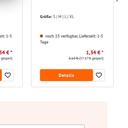
Größe:
S | M | L | XL
it: 1-5
noch 23 verfügbar, Lieferzeit: 1-5
Tage
34 € *
1,34 € *
 gespart)
2,15 €
(37.67% gespart)
Details