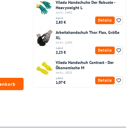
Vileda Handschuhe Der Robuste -
Heavyweight L
Art.Nr.: 14401
3,65 €
Details
2,83 €
Arbeitshandschuh Thor Flex, Größe
XL
Art.Nr.: 21993
4,80 €
Details
2,23 €
Vileda Handschuh Contract - Der
Ökonomische M
Art.Nr.: 18325
1,39 €
Details
chten Wert ein oder benutze die Schaltfläc
1,07 €
renkorb