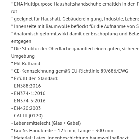
* ENA Multipurpose Haushaltshandschuhe erhältich in den Fa
rot
* geeignet für Haushalt, Gebäudereinigung, Industrie, Leben
* Innenseite mit Baumwolle beflockt für die Aufnahme von 
* Anatomisch geformt,wirkt damit der Erschöpfung und Bel
entgegen
* Die Struktur der Oberfläche garantiert einen guten, sicheren
Umgebung
* Mit Rollrand
* CE-Kennzeichnung gemäß EU-Richtlinie 89/686/EWG
* Erfüllt den Standard:
- EN388:2016
- EN374-1:2016
- EN374-5:2016
- EN420:2003
- CAT III (0120)
- Lebensmittelecht (Glas + Gabel)
* Größe: Handbreite = 125 mm, Länge = 300 mm
* Material: Latex, Innenbeschichtung baumwollbeflockt