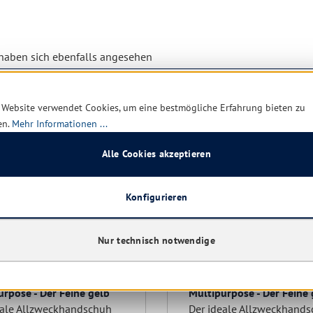
aben sich ebenfalls angesehen
 Website verwendet Cookies, um eine bestmögliche Erfahrung bieten zu
en.
Mehr Informationen ...
n
Restposten
Alle Cookies akzeptieren
Konfigurieren
Nur technisch notwendige
 Handschuhe
Vileda Handschuhe
urpose - Der Feine gelb
Multipurpose - Der Feine
eale Allzweckhandschuh
Der ideale Allzweckhand