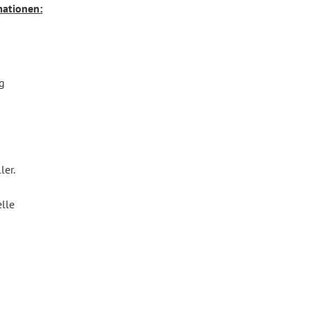
mationen:
g
ler.
lle