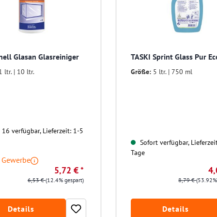
nell Glasan Glasreiniger
TASKI Sprint Glass Pur Ec
1 ltr. | 10 ltr.
Größe:
5 ltr. | 750 ml
16 verfügbar, Lieferzeit: 1-5
Sofort verfügbar, Lieferzei
Tage
r Gewerbe
5,72 € *
4,
6,53 €
(12.4% gespart)
8,79 €
(53.92%
Details
Details