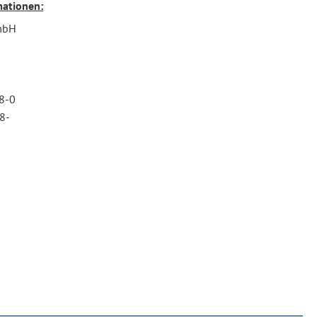
mationen:
mbH
n
08-0
8-