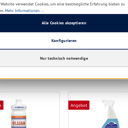
rt verfügbar, Lieferzeit: 1-5
Sofort verfügbar, Lieferzei
 Website verwendet Cookies, um eine bestmögliche Erfahrung bieten zu
Tage
en.
Mehr Informationen ...
10,60 € *
4,1
Alle Cookies akzeptieren
14,70 €
(27.89% gespart)
5,31 €
(21.85% 
Konfigurieren
Details
Details
Nur technisch notwendige
aben sich ebenfalls angesehen
n
Angebot