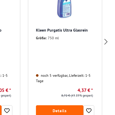
o
Kleen Purgatis Ultra Glasrein
Größe:
750 ml
t: 1-5
noch 5 verfügbar, Lieferzeit: 1-5
Tage
05 € *
4,37 € *
 gespart)
8,72 €
(49.89% gespart)
Details