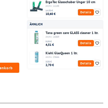
ErgoTec Glasschaber Unger 10 cm
Art.Nr.: 11148
14,70 €
Details
10,60 €
ÄHNLICH
Tana green care GLASS cleaner 1 ltr.
Art.Nr.: 15869
5,20 €
Details
4,51 €
Kiehl GlasQueen 1 ltr.
Art.Nr.: 23666
3,38 €
Details
2,70 €
chten Wert ein oder benutze die Schaltfläc
renkorb