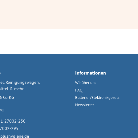
e
Informationen
el, Reinigungswagen,
Wir über uns
ittel & mehr
FAQ
& Co KG
Batterie-/Elektronikgesetz
Newsletter
rg
31 27002-250
27002-295
plushygiene.de