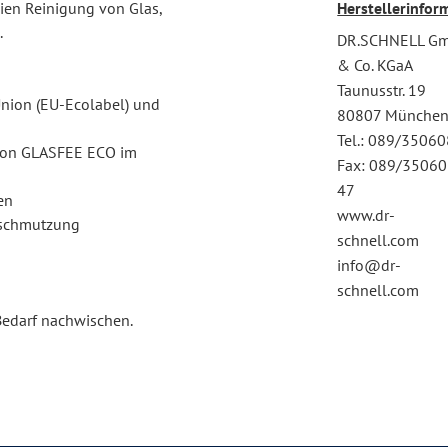
reien Reinigung von Glas,
Herstellerinfor
.
DR.SCHNELL G
& Co. KGaA
Taunusstr. 19
nion (EU-Ecolabel) und
80807 Münche
Tel.: 089/3506
 von GLASFEE ECO im
Fax: 089/35060
47
en
www.dr-
anschmutzung
schnell.com
info@dr-
schnell.com
Bedarf nachwischen.