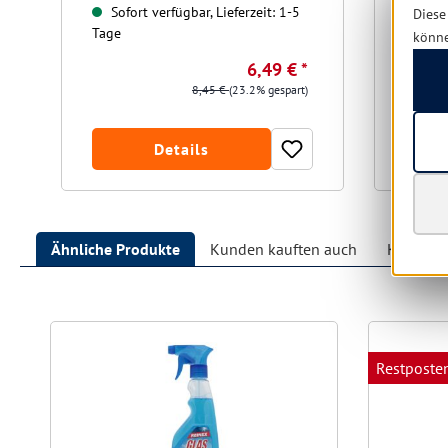
Sofort verfügbar, Lieferzeit: 1-5
Sofo
Diese
Tage
Tage
könn
6,49 € *
8,45 €
(23.2% gespart)
Details
Ähnliche Produkte
Kunden kauften auch
Kunden h
Produktgalerie überspringen
Restposte