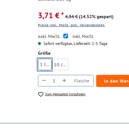
3,71 € *
4,34 €
(14.52% gespart)
Preise inkl. MwSt. zzgl. Versandkosten
exkl. MwSt.
inkl. MwSt.
Sofort verfügbar, Lieferzeit: 1-5 Tage
auswählen
Größe
1 ltr.
10 ltr.
Produkt Anzahl: Gib den gewüns
Flasche
In den Wa
Zum Merkzettel hinzufügen