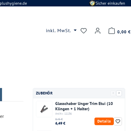
plushygiene.de
Sicher einkaufen
Du hast 0 Produkte
inkl. MwSt.
0,00 €
‹
›
ZUBEHÖR
Glasschaber Unger Trim Etui (10
Klingen + 1 Halter)
Art.Nr.: 11136
er
8,45 €
Details
6,49 €