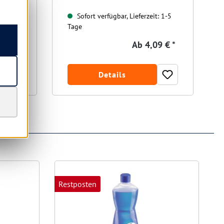
t: 1-5
Sofort verfügbar, Lieferzeit: 1-5
Tage
5 € *
Ab
4,09 € *
gespart)
Details
Restposten