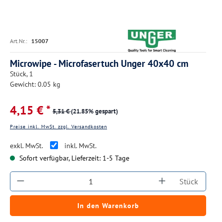
Art.Nr.:
15007
Microwipe - Microfasertuch Unger 40x40 cm
Stück, 1
Gewicht: 0.05 kg
4,15 € *
5,31 €
(21.85% gespart)
Preise inkl. MwSt. zzgl. Versandkosten
exkl. MwSt.
inkl. MwSt.
Sofort verfügbar, Lieferzeit: 1-5 Tage
Produkt Anzahl: Gib den gewünschten Wert ein
Stück
In den Warenkorb