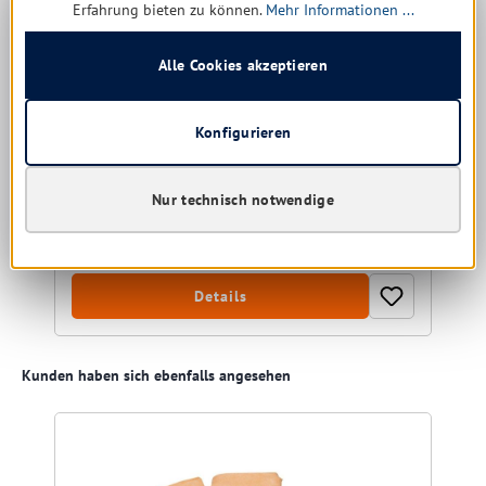
Erfahrung bieten zu können.
Mehr Informationen ...
cm
Fenstertuch
Alle Cookies akzeptieren
Größe:
40x40 cm
Konfigurieren
Nur technisch notwendige
Sofort verfügbar, Lieferzeit: 1-5 Tage
Ab
1,73 € *
Details
Produktgalerie überspringen
Kunden haben sich ebenfalls angesehen