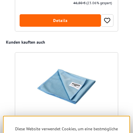
46,80 €
(23.06% gespart)
Details
Produktgalerie überspringen
Kunden kauften auch
Diese Website verwendet Cookies, um eine bestmögliche
Unger MicroWipe Lite - Microfasertuch blau 40x40