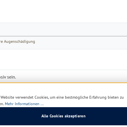
were Augenschädigung
iv sein.
 Website verwendet Cookies, um eine bestmögliche Erfahrung bieten zu
en.
Mehr Informationen ...
ng.
Alle Cookies akzeptieren
ung / Augenschutz / Gesichtsschutz tragen.