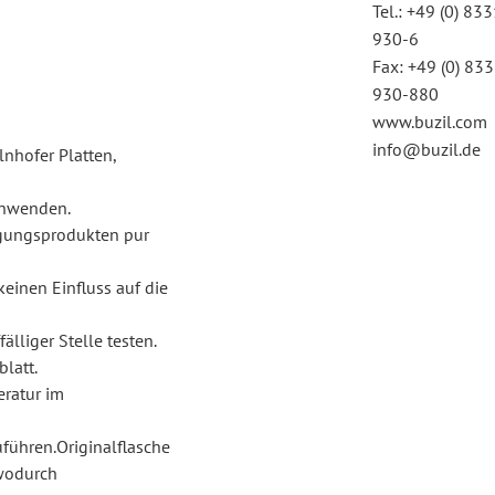
Tel.: +49 (0) 83
930-6
Fax: +49 (0) 83
930-880
www.buzil.com
info@buzil.de
lnhofer Platten,
 anwenden.
igungsprodukten pur
einen Einfluss auf die
lliger Stelle testen.
latt.
eratur im
führen.Originalflasche
 wodurch