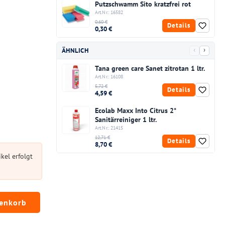
Putzschwamm Sito kratzfrei rot
Art.Nr.: 16582
0,60 €
Details
0,30 €
‹
›
ÄHNLICH
Tana green care Sanet zitrotan 1 ltr.
Art.Nr.: 16108
5,72 €
Details
4,59 €
Ecolab Maxx Into Citrus 2*
Sanitärreiniger 1 ltr.
Art.Nr.: 21415
12,71 €
Details
8,70 €
kel erfolgt
chten Wert ein oder benutze die Schaltfläc
renkorb