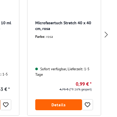
z 10 ml
Microfasertuch Stretch 40 x 40
cm, rosa
e
Farbe:
rosa
Sofort verfügbar, Lieferzeit: 1-5
t: 1-5
Tage
0,99 € *
3 € *
4,75 €
(79.16% gespart)
Details