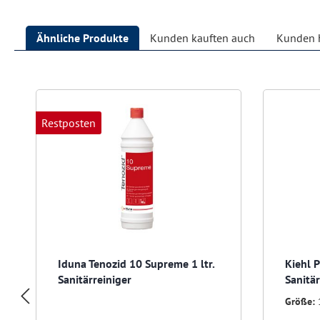
Ähnliche Produkte
Kunden kauften auch
Kunden h
Produktgalerie überspringen
Restposten
Iduna Tenozid 10 Supreme 1 ltr.
Kiehl P
Sanitärreiniger
Sanitär
Größe: