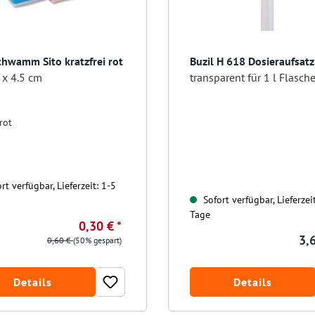
chwamm Sito kratzfrei rot
Buzil H 618 Dosieraufsat
 x 4.5 cm
transparent für 1 l Flasch
rot
rt verfügbar, Lieferzeit: 1-5
Sofort verfügbar, Lieferzei
Tage
0,30 € *
3,6
0,60 €
(50% gespart)
Details
Details