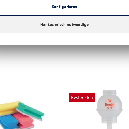
iel Wasser und Seife waschen
Konfigurieren
nige Minuten lang behutsam mit Wasser spülen. Vorhandene
Nur technisch notwendige
 entfernen. Weiter spülen
rztlichen Rat einholen / ärztliche Hilfe hinzuziehen.
Restposten