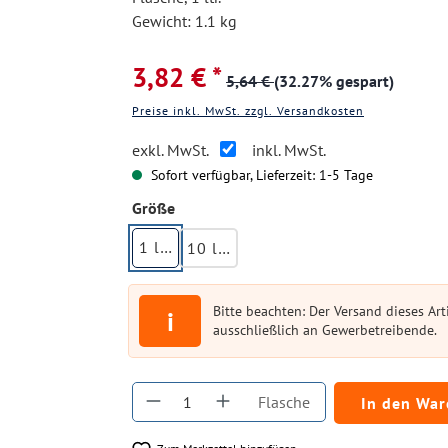
Gewicht: 1.1 kg
3,82 € *
5,64 €
(32.27% gespart)
Preise inkl. MwSt. zzgl. Versandkosten
exkl. MwSt.
inkl. MwSt.
Sofort verfügbar, Lieferzeit: 1-5 Tage
auswählen
Größe
1 ltr.
10 ltr.
Bitte beachten: Der Versand dieses Arti
i
ausschließlich an Gewerbetreibende.
Produkt Anzahl: Gib den gewüns
Flasche
In den Wa