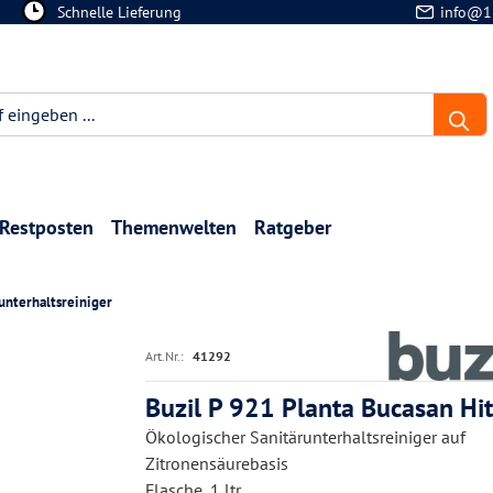
Schnelle Lieferung
info@1
Restposten
Themenwelten
Ratgeber
unterhaltsreiniger
Art.Nr.:
41292
Buzil P 921 Planta Bucasan Hit 
Ökologischer Sanitärunterhaltsreiniger auf
Zitronensäurebasis
Flasche, 1 ltr.