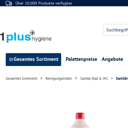
Über 10.000 Produkte verfügbar
 Hauptinhalt springen
Zur Suche springen
Zur Hauptnavigation springen
Gesamtes Sortiment
Palettenpreise
Angebote
Gesamtes Sortiment
Reinigungsmittel
Sanitär, Bad & WC
Sanitär
Bildergalerie überspringen