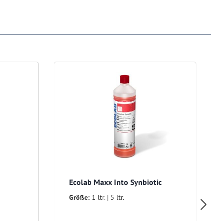
Ecolab Maxx Into Synbiotic
Größe:
1 ltr. | 5 ltr.