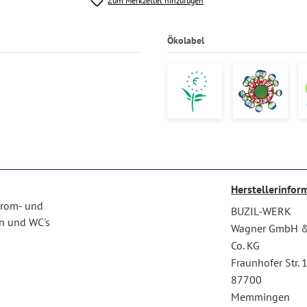
Zum Merkzettel hinzufügen
Ökolabel
Herstellerinfor
Chrom- und
BUZIL-WERK
n und WC's
Wagner GmbH 
Co. KG
Fraunhofer Str. 
87700
Memmingen