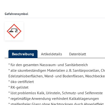
Gefahrensymbol
Beschreibung
Artikeldetails
Datenblatt
* für den gesamten Nassraum- und Sanitärbereich
* alle säurebeständigen Materialien z. B. Sanitärporzellan, 
Edelstahloberflächen, Wand- und Bodenfliesen, Waschbecke
* öko-zertifiziert
* RK-gelistet
* löst problemlos Kalk, Urinstein, Schmutz- und Seifenreste
* regelmäßige Anwendung verhindert Kalkablagerungen
* streifenfreier Glanz ohne Nachtrocknen durch Abperleffekt