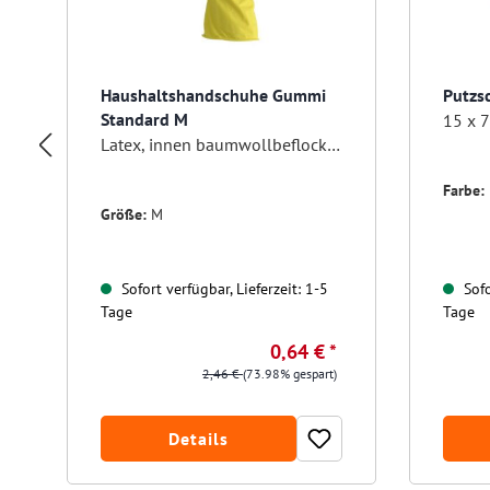
Haushaltshandschuhe Gummi
Putzs
Standard M
15 x 7
Latex, innen baumwollbeflockt, gelb
Farbe:
Größe:
M
Sofort verfügbar, Lieferzeit: 1-5
Sofo
Tage
Tage
0,64 € *
2,46 €
(73.98% gespart)
Details