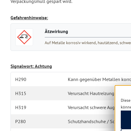
Verpackungsmüll gespart wird.
Gefahrenhinweise:
Ätzwirkung
Auf Metalle korrosiv wirkend, hautätzend, sch
Signalwort: Achtung
H290
Kann gegenüber Metallen korros
H315
Verursacht Hautreizungen.
Diese
könn
H319
Verursacht schwere Augenreizu
P280
Schutzhandschuhe / Schutzkleid