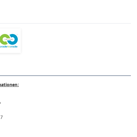
mationen:
&
17