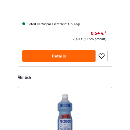
Sofort verfügbar, Lieferzeit: 1-5 Tage
0,54 € *
2,40 €
(77.5% gespart)
Details
Produktgalerie überspringen
Ähnlich