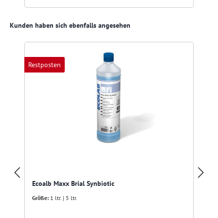
Produktgalerie überspringen
Kunden haben sich ebenfalls angesehen
Restposten
Ecoalb Maxx Brial Synbiotic
Größe:
1 ltr. | 5 ltr.