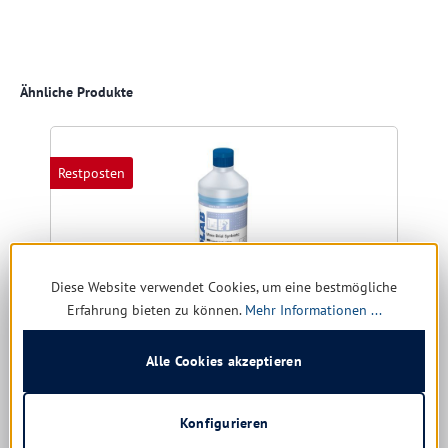
Produktgalerie überspringen
Ähnliche Produkte
Restposten
Diese Website verwendet Cookies, um eine bestmögliche
Erfahrung bieten zu können.
Mehr Informationen ...
Alle Cookies akzeptieren
Ecoalb Maxx Brial Synbiotic
Konfigurieren
Größe:
1 ltr. | 5 ltr.