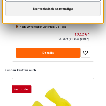
Nur technisch notwendige
noch 10 verfügbar, Lieferzeit: 1-5 Tage
10,12 € *
15,36 €
(34.11% gespart)
Details
Produktgalerie überspringen
Kunden kauften auch
Restposten