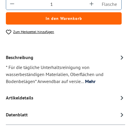
Produkt Anzahl: Gib den gewünschten Wert ein
Flasche
In den Warenkorb
Zum Merkzettel hinzufügen
Beschreibung
* Für die tägliche Unterhaltsreinigung von
wasserbeständigen Materialien, Oberflächen und
Bodenbelägen* Anwendbar auf versie…
Mehr
Artikeldetails
Datenblatt