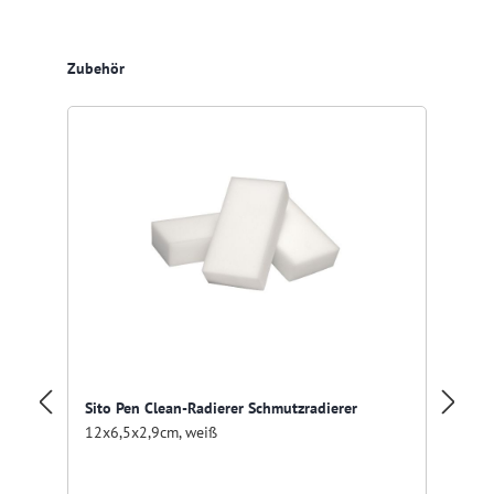
Produktgalerie überspringen
Zubehör
Res
Sito Pen Clean-Radierer Schmutzradierer
Ei
12x6,5x2,9cm, weiß
Fa