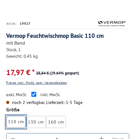
Art.Nr.:
19927
Vermop Feuchtwischmop Basic 110 cm
mit Band
Stück, 1
Gewicht: 0.45 kg
17,97 € *
25,54 €
(29.64% gespart)
Preise inkl. MwSt. zzgl. Versandkosten
exkl. MwSt.
inkl. MwSt.
noch 2 verfügbar, Lieferzeit: 1-5 Tage
auswählen
Größe
110 cm
130 cm
160 cm
Produkt Anzahl: Gib den gewünschten Wert ein