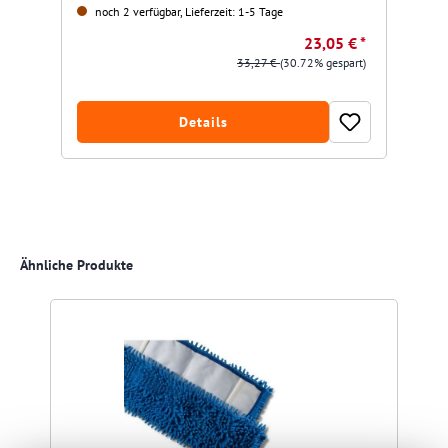
noch 2 verfügbar, Lieferzeit: 1-5 Tage
23,05 € *
33,27 €
(30.72% gespart)
Details
Produktgalerie überspringen
Ähnliche Produkte
R