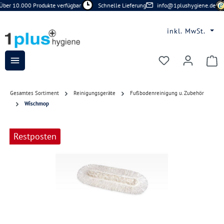
Über 10.000 Produkte verfügbar
Schnelle Lieferung
info@1plushygiene.de
Zum Hauptinhalt springen
inkl. MwSt.
Du hast 0 Prod
Gesamtes Sortiment
Reinigungsgeräte
Fußbodenreinigung u. Zubehör
Wischmop
Bildergalerie überspringen
Restposten