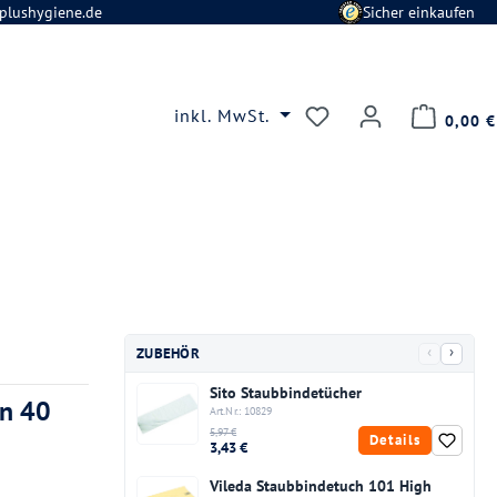
plushygiene.de
Sicher einkaufen
Du hast 0 Produkte
inkl. MwSt.
0,00 €
‹
›
ZUBEHÖR
Sito Staubbindetücher
en 40
Art.Nr.: 10829
5,97 €
Details
3,43 €
Vileda Staubbindetuch 101 High