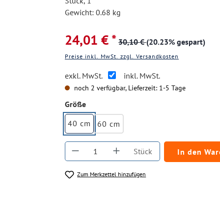
Stück, 1
Gewicht: 0.68 kg
24,01 € *
30,10 €
(20.23% gespart)
Preise inkl. MwSt. zzgl. Versandkosten
exkl. MwSt.
inkl. MwSt.
noch 2 verfügbar, Lieferzeit: 1-5 Tage
auswählen
Größe
40 cm
60 cm
Produkt Anzahl: Gib den gewüns
Stück
In den Wa
Zum Merkzettel hinzufügen