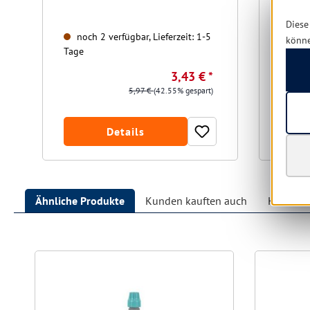
Diese
noch 2 verfügbar, Lieferzeit: 1-5
noch
könn
Tage
Tage
3,43 € *
5,97 €
(42.55% gespart)
Details
Ähnliche Produkte
Kunden kauften auch
Kunden h
Produktgalerie überspringen