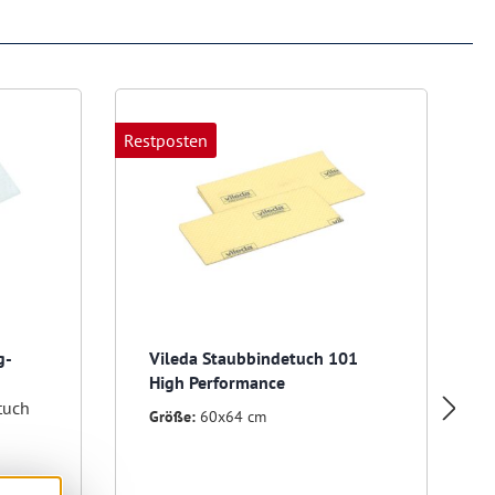
Restposten
g-
Vileda Staubbindetuch 101
High Performance
tuch
Größe:
60x64 cm