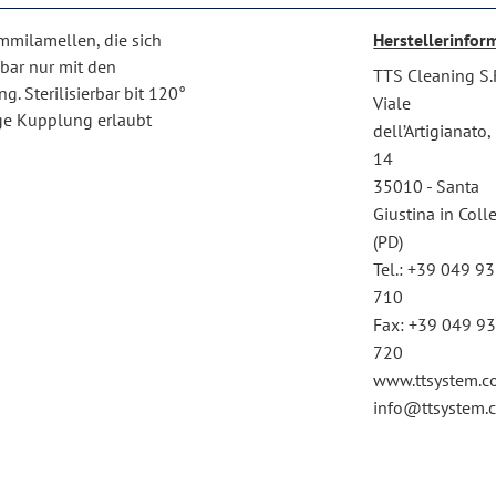
mmilamellen, die sich
Herstellerinfor
bar nur mit den
TTS Cleaning S.
. Sterilisierbar bit 120°
Viale
ige Kupplung erlaubt
dell’Artigianato,
14
35010 - Santa
Giustina in Coll
(PD)
Tel.: +39 049 9
710
Fax: +39 049 9
720
www.ttsystem.
info@ttsystem.