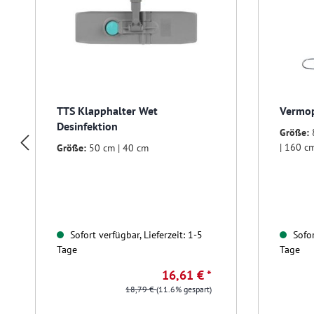
TTS Klapphalter Wet
Vermop
Desinfektion
Größe:
| 160 c
Größe:
50 cm | 40 cm
Sofort verfügbar, Lieferzeit: 1-5
Sofor
Tage
Tage
16,61 € *
18,79 €
(11.6% gespart)