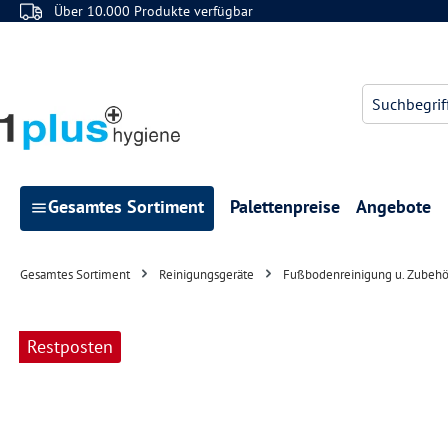
Über 10.000 Produkte verfügbar
 Hauptinhalt springen
Zur Suche springen
Zur Hauptnavigation springen
Gesamtes Sortiment
Palettenpreise
Angebote
Gesamtes Sortiment
Reinigungsgeräte
Fußbodenreinigung u. Zubehö
Bildergalerie überspringen
Restposten