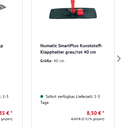
op
Numatic SmartPlus Kunststoff-
Klapphalter grau/rot 40 cm
Größe:
40 cm
t: 1-5
Sofort verfügbar, Lieferzeit: 1-5
Tage
35 € *
8,50 € *
 gespart)
8,57 €
(0.82% gespart)