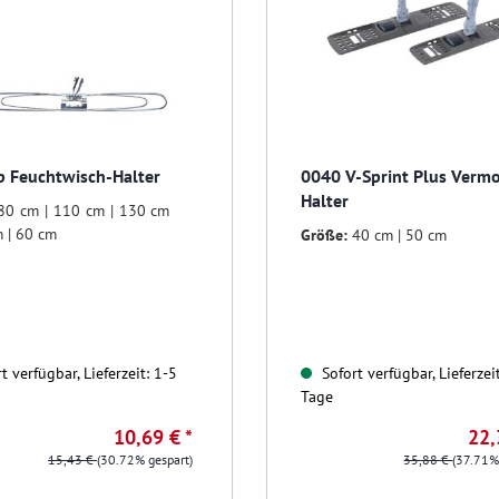
 Feuchtwisch-Halter
0040 V-Sprint Plus Verm
Halter
80 cm | 110 cm | 130 cm
m | 60 cm
Größe:
40 cm | 50 cm
t verfügbar, Lieferzeit: 1-5
Sofort verfügbar, Lieferzei
Tage
10,69 € *
22,
15,43 €
(30.72% gespart)
35,88 €
(37.71%