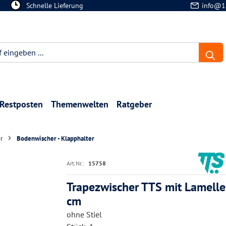
Schnelle Lieferung
info@1
Restposten
Themenwelten
Ratgeber
r
Bodenwischer - Klapphalter
Art.Nr.:
15758
Trapezwischer TTS mit Lamell
cm
ohne Stiel