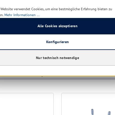
 Website verwendet Cookies, um eine bestmögliche Erfahrung bieten zu
 2 verfügbar, Lieferzeit: 1-5
noch 2 verfügbar, Lieferzei
en.
Mehr Informationen ...
Tage
Alle Cookies akzeptieren
0,25 € *
5,1
0,30 €
(16.67% gespart)
10,13 €
(49.36% 
Konfigurieren
Details
Details
Nur technisch notwendige
aben sich ebenfalls angesehen