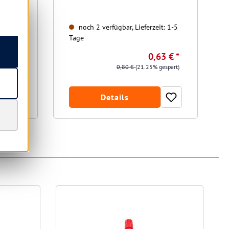
t: 1-5
noch 2 verfügbar, Lieferzeit: 1-5
Tage
3 € *
0,63 € *
gespart)
0,80 €
(21.25% gespart)
Details
R