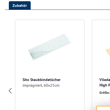
Zubehör
Produktgalerie überspringen
Sito Staubbindetücher
Viled
High 
imprägniert, 60x25cm
Größe