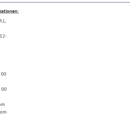
mationen:
R.L.
 12-
e
3 00
3 00
com
com