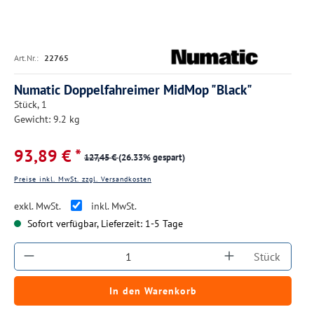
Art.Nr.:
22765
Numatic Doppelfahreimer MidMop "Black"
Stück, 1
Gewicht: 9.2 kg
93,89 € *
127,45 €
(26.33% gespart)
Preise inkl. MwSt. zzgl. Versandkosten
exkl. MwSt.
inkl. MwSt.
Sofort verfügbar, Lieferzeit: 1-5 Tage
Produkt Anzahl: Gib den gewünschten Wert ein
Stück
In den Warenkorb