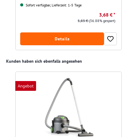
Sofort verfügbar, Lieferzeit: 1-5 Tage
3,68 € *
5,83 €
(36.88% gespart)
Details
Produktgalerie überspringen
Kunden haben sich ebenfalls angesehen
Angebot