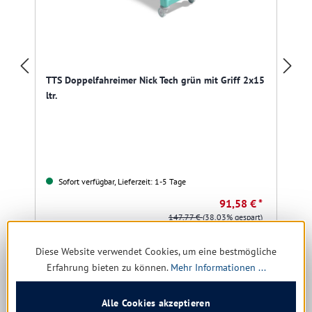
TTS Doppelfahreimer Nick Tech grün mit Griff 2x15
ltr.
l
Sofort verfügbar, Lieferzeit: 1-5 Tage
91,58 € *
147,77 €
(38.03% gespart)
Diese Website verwendet Cookies, um eine bestmögliche
Details
Erfahrung bieten zu können.
Mehr Informationen ...
Alle Cookies akzeptieren
Produktgalerie überspringen
Kunden kauften auch