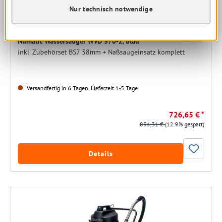
Nur technisch notwendige
Numatic Wassersauger WVD 570-2, blau
inkl. Zubehörset BS7 38mm + Naßsaugeinsatz komplett
Versandfertig in 6 Tagen, Lieferzeit 1-5 Tage
726,65 € *
834,31 €
(12.9% gespart)
Details