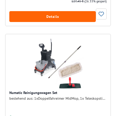
127,45 €
(26.33% gespart)
Details
Numatic Reinigungswagen Set
bestehend aus: 1xDoppelfahreimer MidMop, 1x Teleskopstiel, 1x Numatic SmartPlus Kunststoff-Klapphalter, 1x Baumwollmop 50 cm