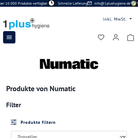
r 10.000 Produkte verfügbar
Schnelle Lieferung
info@1plushygiene.de
Si
Zum Hauptinhalt springen
inkl. MwSt.
Du hast 0 Prod
Produkte von Numatic
Filter
Produkte filtern