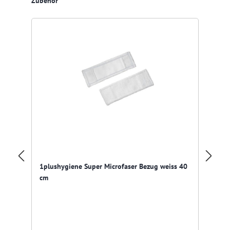
Zubehör
1plushygiene Super Microfaser Bezug weiss 40
Al
cm