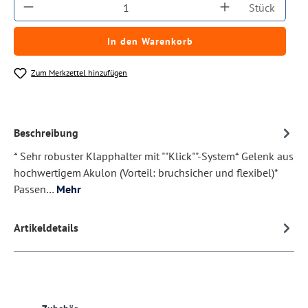
Produkt Anzahl: Gib den gewünschten Wert ein
Stück
In den Warenkorb
Zum Merkzettel hinzufügen
Beschreibung
* Sehr robuster Klapphalter mit ""Klick""-System* Gelenk aus
hochwertigem Akulon (Vorteil: bruchsicher und flexibel)*
Passen…
Mehr
Artikeldetails
Produktgalerie überspringen