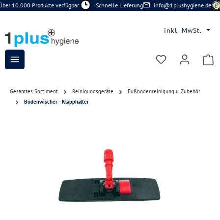
ber 10.000 Produkte verfügbar
Schnelle Lieferung
info@1plushygiene.de
Zum Hauptinhalt springen
inkl. MwSt.
Du hast 0 Prod
Gesamtes Sortiment
Reinigungsgeräte
Fußbodenreinigung u. Zubehör
Bodenwischer - Klapphalter
Bildergalerie überspringen