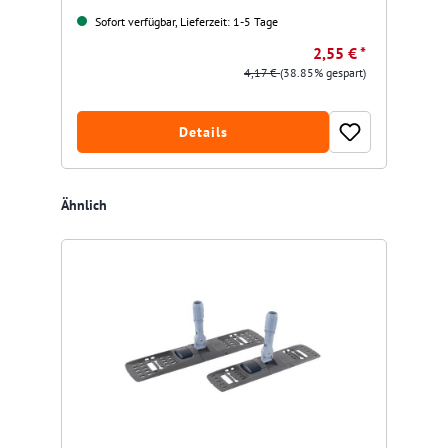
Sofort verfügbar, Lieferzeit: 1-5 Tage
2,55 € *
4,17 €
(38.85% gespart)
Details
Produktgalerie überspringen
Ähnlich