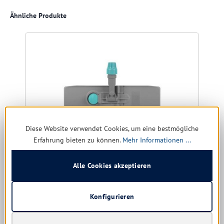
Produktgalerie überspringen
Ähnliche Produkte
Diese Website verwendet Cookies, um eine bestmögliche
Erfahrung bieten zu können.
Mehr Informationen ...
Alle Cookies akzeptieren
TTS Klapphalter Wet Desinfektion
Größe:
40 cm | 50 cm
Konfigurieren