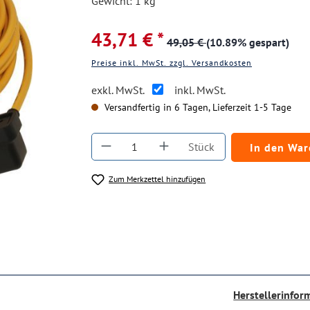
Gewicht: 1 kg
43,71 € *
49,05 €
(10.89% gespart)
Preise inkl. MwSt. zzgl. Versandkosten
exkl. MwSt.
inkl. MwSt.
Versandfertig in 6 Tagen, Lieferzeit 1-5 Tage
Produkt Anzahl: Gib den gewüns
Stück
In den Wa
Zum Merkzettel hinzufügen
Herstellerinfor