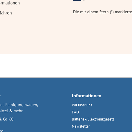
ormationen
Die mit einem Stern (*) markierte
fahren
e
Informationen
el, Reinigungswagen,
Wir über uns
ittel & mehr
FAQ
& Co KG
Batterie-/Elektronikgesetz
Newsletter
rg