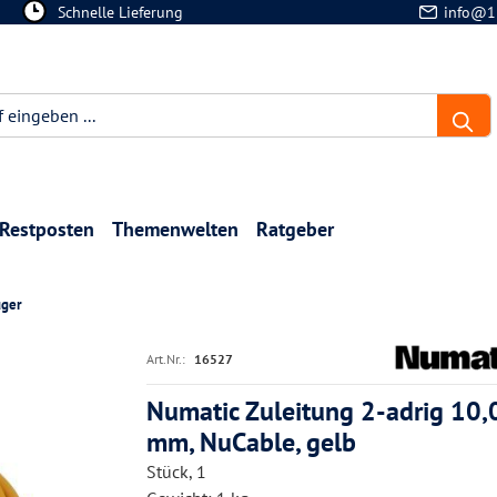
Schnelle Lieferung
info@1
Restposten
Themenwelten
Ratgeber
uger
Art.Nr.:
16527
Numatic Zuleitung 2-adrig 10,
mm, NuCable, gelb
Stück, 1