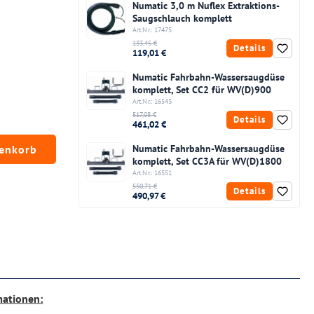
Numatic 3,0 m Nuflex Extraktions-
Saugschlauch komplett
Art.Nr.: 17475
133,45 €
Details
119,01 €
Numatic Fahrbahn-Wassersaugdüse
komplett, Set CC2 für WV(D)900
Art.Nr.: 16543
517,08 €
Details
461,02 €
chten Wert ein oder benutze die Schaltfläc
renkorb
Numatic Fahrbahn-Wassersaugdüse
komplett, Set CC3A für WV(D)1800
Art.Nr.: 16551
550,71 €
Details
490,97 €
mationen: