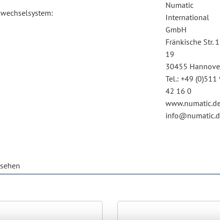
Numatic
lwechselsystem:
International
GmbH
Fränkische Str. 
19
30455 Hannove
Tel.: +49 (0)511
42 16 0
www.numatic.d
info@numatic.
esehen