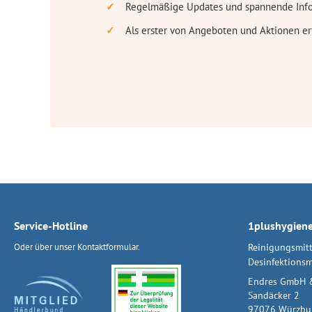
Regelmäßige Updates und spannende Inf
Als erster von Angeboten und Aktionen er
Service-Hotline
1plushygien
Oder über unser
Kontaktformular
.
Reinigungsmitt
Desinfektionsm
Endres GmbH 
Sandäcker 2
97076 Würzbu