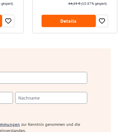
 gespart)
64,15 €
(10.87% gespart)
Details
timmungen
zur Kenntnis genommen und die
einverstanden.