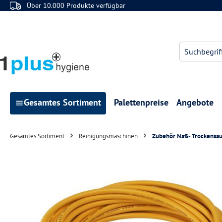
Über 10.000 Produkte verfügbar
 Hauptinhalt springen
Zur Suche springen
Zur Hauptnavigation springen
Gesamtes Sortiment
Palettenpreise
Angebote
Gesamtes Sortiment
Reinigungsmaschinen
Zubehör Naß- Trockensa
Bildergalerie überspringen