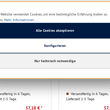
 Website verwendet Cookies, um eine bestmögliche Erfahrung bieten zu
en.
Mehr Informationen ...
Alle Cookies akzeptieren
Konfigurieren
c Trockensaugdüse 400
Numatic Wassersaugdüse
 Bürste/Bürste und
mm mit Gummi/Gummi u
llen
Nur technisch notwendige
Laufrollen
ndfertig in 6 Tagen,
Versandfertig in 6 Tagen,
it 1-5 Tage
Lieferzeit 1-5 Tage
57,18 € *
57,