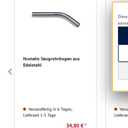
Diese
könn
Numatic Saugrohrbogen aus
Numati
Edelstahl
mm mit
Laufro
Versandfertig in 6 Tagen,
Versa
Lieferzeit 1-5 Tage
Lieferze
34,80 € *