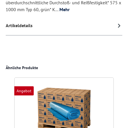
überdurchschnittliche Durchstoß- und Reißfestigkeit* 575 x
1000 mm Typ 60, grün* K…
Mehr
Artikeldetails
Produktgalerie überspringen
Ähnliche Produkte
Angebot
A