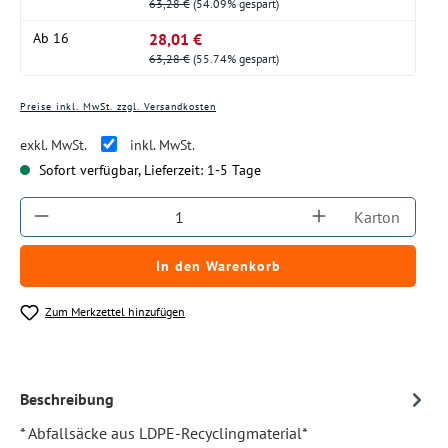
63,28 €
(54.09% gespart)
28,01 €
Ab
16
63,28 €
(55.74% gespart)
Preise inkl. MwSt. zzgl. Versandkosten
exkl. MwSt.
inkl. MwSt.
Sofort verfügbar, Lieferzeit: 1-5 Tage
Produkt Anzahl: Gib den gewünschten Wert ein
Karton
In den Warenkorb
Zum Merkzettel hinzufügen
Beschreibung
* Abfallsäcke aus LDPE-Recyclingmaterial*