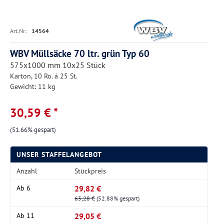
Art.Nr.:
14564
WBV Müllsäcke 70 ltr. grün Typ 60
575x1000 mm 10x25 Stück
Karton, 10 Ro. á 25 St.
Gewicht: 11 kg
30,59 € *
(51.66% gespart)
UNSER STAFFELANGEBOT
Anzahl
Stückpreis
29,82 €
Ab
6
63,28 €
(52.88% gespart)
29,05 €
Ab
11