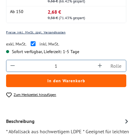
9,38 €
(66.42% gespart)
2,68 €
Ab
150
9,38 €
(71.43% gespart)
Preise inkl. MwSt. zzgl. Versandkosten
exkl. MwSt.
inkl. MwSt.
Sofort verfügbar, Lieferzeit: 1-5 Tage
Produkt Anzahl: Gib den gewünschten Wert ein
Rolle
In den Warenkorb
Zum Merkzettel hinzufügen
Beschreibung
* Abfallsack aus hochwertigem LDPE * Geeignet für leichten